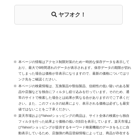
ヤフオク！
本ページの情報はアクセス制限対策のため一時的な保存データを表示して
おり、最大で6時間遅れのデータが表示されます。保存データの期限が切れ
てしまった場合は価格が非表示になりますので、最新の価格についてはリ
ンク先をご確認ください。
本ページの検索情報は、互換製品や類似製品、信頼性の低い疑いのある製
品や店舗などを独自にフィルタし絞り込みを行っています。そのため、通
常のサイトで検索した場合とは結果が異なる合がありますのでご了承くだ
さい。また、このフィルタの結果により、表示される価格は必ずしも最安
値ではないことをご了承ください。
楽天市場およびYahoo!ショッピングの商品は、サイト全体の検索から独自
フィルタを行った結果より価格の低い3項目を表示しています。楽天市場よ
びYahoo!ショッピングが提供するキーワード検索機能のデータをもとに自
動表示しているため、店舗側の商品登録情報によっては、商品が存在する