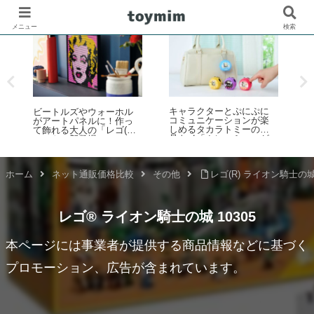
メニュー
検索
カ
キャラクターとぷにぷに
ビートルズやウォーホル
プ
の
コミュニケーションが楽
がアートパネルに！作っ
しめるタカラトミーの液
て飾れる大人の「レゴ(R)
晶トイ「ぷにコミュ」が
アート」新登場
レ
2026年6月下旬発売！第1
ザ
5
弾はサンリオキャラクタ
蒸
ーズを「ぷにるんず」化
マ
ホーム
ネット通販価格比較
その他
レゴ(R) ライオン騎士の城 
レゴ® ライオン騎士の城 10305
本ページには事業者が提供する商品情報などに基づく
プロモーション、広告が含まれています。