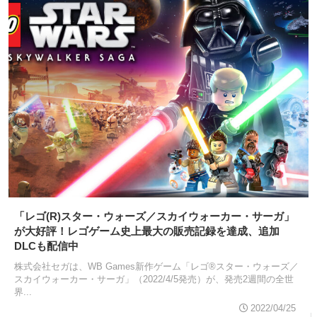
「レゴ(R)スター・ウォーズ／スカイウォーカー・サーガ」
が大好評！レゴゲーム史上最大の販売記録を達成、追加
DLCも配信中
株式会社セガは、WB Games新作ゲーム「レゴ®スター・ウォーズ／
スカイウォーカー・サーガ」（2022/4/5発売）が、発売2週間の全世
界...
2022/04/25