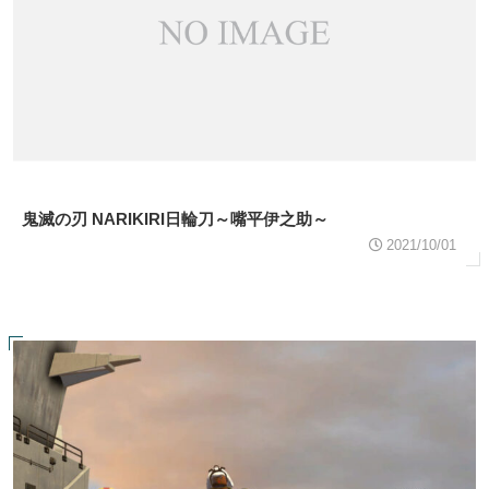
鬼滅の刃 NARIKIRI日輪刀～嘴平伊之助～
2021/10/01