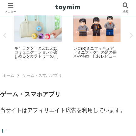
メニュー
検索
ビートルズやウォーホル
歴代レゴ(R)モジュラービ
「
がアートパネルに！作っ
ルディング 建物セット一
i
て飾れる大人の「レゴ(R)
覧まとめ（2026年最新
アート」新登場
版）
催
ホーム
ゲーム・スマホアプリ
ゲーム・スマホアプリ
当サイトはアフィリエイト広告を利用しています。