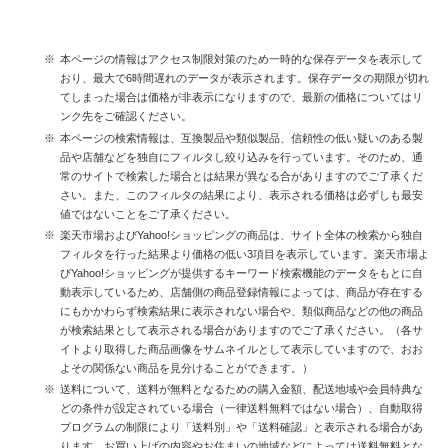
本ページの情報はアクセス制限対策のため一時的な保存データを表示して
おり、最大で6時間遅れのデータが表示されます。保存データの期限が切れ
てしまった場合は価格が非表示になりますので、最新の価格についてはリ
ンク先をご確認ください。
本ページの検索情報は、互換製品や類似製品、信頼性の低い疑いのある製
品や店舗などを独自にフィルタし絞り込みを行っています。そのため、通
常のサイトで検索した場合とは結果が異なる合がありますのでご了承くだ
さい。また、このフィルタの結果により、表示される価格は必ずしも最安
値ではないことをご了承ください。
楽天市場およびYahoo!ショッピングの商品は、サイト全体の検索から独自
フィルタを行った結果より価格の低い3項目を表示しています。楽天市場よ
びYahoo!ショッピングが提供するキーワード検索機能のデータをもとに自
動表示しているため、店舗側の商品登録情報によっては、商品が存在する
にもかかわらず検索結果に表示されない場合や、類似商品などの他の商品
が検索結果として表示される場合がありますのでご了承ください。（各サ
イトより取得した商品画像をサムネイルとして表示していますので、おお
よその関係ない商品を見分けることができます。）
送料について、送料が無料となるための購入金額、配送地域や会員特典な
どの条件が設定されている場合（一律送料無料ではない場合）、自動取得
プログラムの制限により「送料別」や「送料確認」と表示される場合があ
ります。お買い上げの内容やお住まいの地域などによっては送料無料とな