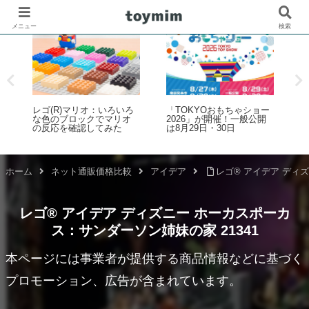
メニュー
検索
レゴ(R)マリオ：いろいろ
「TOKYOおもちゃショー
レ
な色のブロックでマリオ
2026」が開催！一般公開
ト
の反応を確認してみた
は8月29日・30日
K
(
接
8
ホーム
ネット通販価格比較
アイデア
レゴ® アイデア ディ
レゴ® アイデア ディズニー ホーカスポーカ
ス：サンダーソン姉妹の家 21341
本ページには事業者が提供する商品情報などに基づく
プロモーション、広告が含まれています。