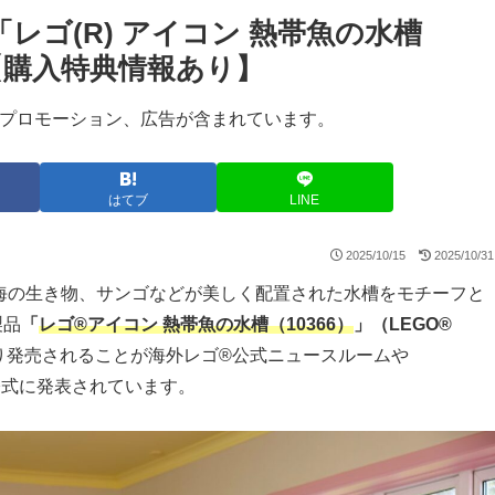
ゴ(R) アイコン 熱帯魚の水槽
登場【購入特典情報あり】
プロモーション、広告が含まれています。
はてブ
LINE
2025/10/15
2025/10/31
海の生き物、サンゴなどが美しく配置された水槽をモチーフと
製品
「
レゴ®アイコン 熱帯魚の水槽（10366）
」（LEGO®
り発売されることが海外レゴ®公式ニュースルームや
て公式に発表されています。