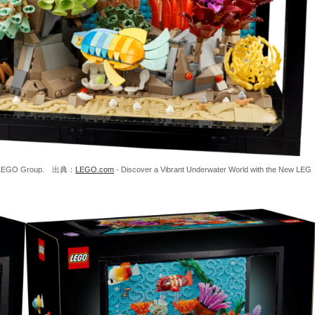
The LEGO Group. 出典：
LEGO.com
- Discover a Vibrant Underwater World with the New LEG