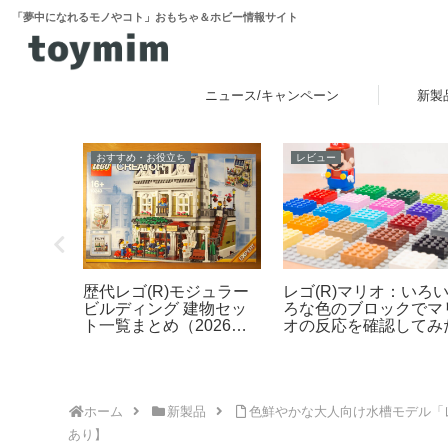
「夢中になれるモノやコト」おもちゃ＆ホビー情報サイト
ニュース/キャンペーン
新製
おすすめ・お役立ち
レビュー
クでクリ
歴代レゴ(R)モジュラー
レゴ(R)マリオ：いろ
接吻
ビルディング 建物セッ
ろな色のブロックでマ
）」を再
ト一覧まとめ（2026年
オの反応を確認してみ
アート
最新版）
 ＜接吻＞
26年8月
ホーム
新製品
色鮮やかな大人向け水槽モデル「レゴ
あり】