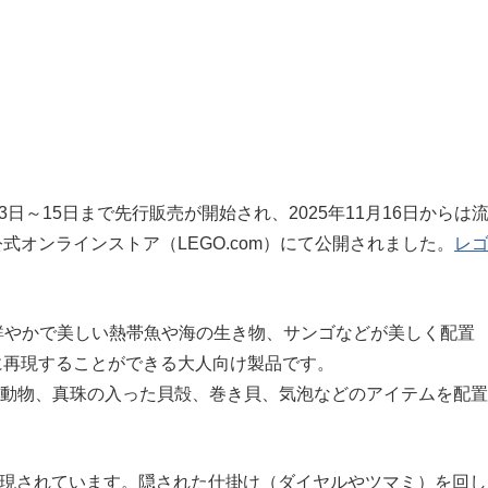
1月13日～15日まで先行販売が開始され、2025年11月16日からは
オンラインストア（LEGO.com）にて公開されました。
レ
、鮮やかで美しい熱帯魚や海の生き物、サンゴなどが美しく配置
に再現することができる大人向け製品です。
形動物、真珠の入った貝殻、巻き貝、気泡などのアイテムを配置
く再現されています。隠された仕掛け（ダイヤルやツマミ）を回し