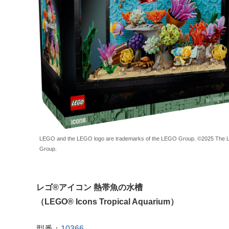
LEGO and the LEGO logo are trademarks of the LEGO Group. ©2025 The
Group.
レゴ®アイコン 熱帯魚の水槽
（LEGO® Icons Tropical Aquarium）
型番：
10366