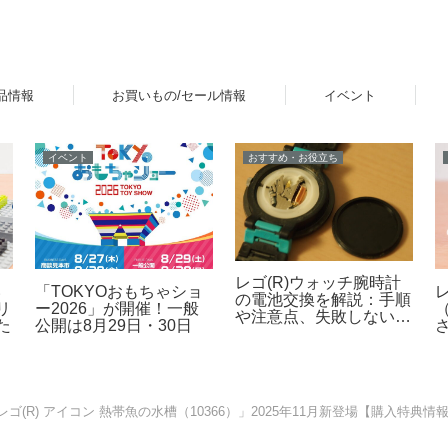
品情報
お買いもの/セール情報
イベント
イベント
おすすめ・お役立ち
レゴ(R)ウォッチ腕時計
い
「TOKYOおもちゃショ
の電池交換を解説：手順
リ
ー2026」が開催！一般
や注意点、失敗しないた
た
公開は8月29日・30日
めのポイントなど
(R) アイコン 熱帯魚の水槽（10366）」2025年11月新登場【購入特典情