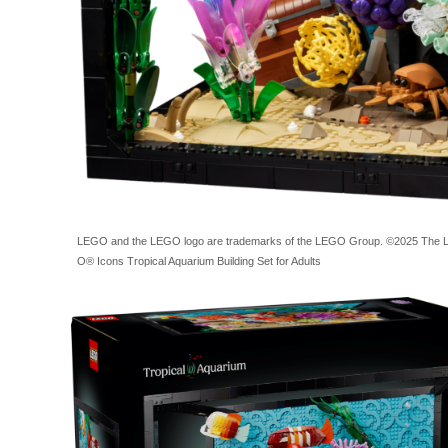
LEGO and the LEGO logo are trademarks of the LEGO Group. ©2025 
O® Icons Tropical Aquarium Building Set for Adults