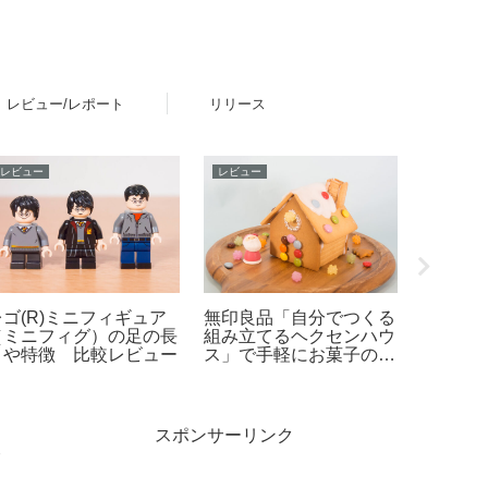
レビュー/レポート
リリース
レビュー
レビュー
おすすめ
レゴ(R)ミニフィギュア
無印良品「自分でつくる
レゴ(R
（ミニフィグ）の足の長
組み立てるヘクセンハウ
の使い
さや特徴 比較レビュー
ス」で手軽にお菓子の家
作りレビュー
スポンサーリンク
報