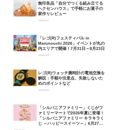
無印良品「自分でつくる組み立てる
ヘクセンハウス」で手軽にお菓子の
家作りレビュー
2021/11/17
「レゴ(R)フェスティバル in
Marunouchi 2026」イベントが丸の
内エリアで開催！7月31日～8月23日
2026/07/09
レゴ(R)ウォッチ腕時計の電池交換を
解説：手順や注意点、失敗しないた
めのポイントなど
2015/11/14
「シルバニアファミリー」くじがフ
ァミリーマートで2026年夏に登場！
「シルバニアファミリー キラキラく
じ ～ハッピースイーツ～」6月27日
発売開始