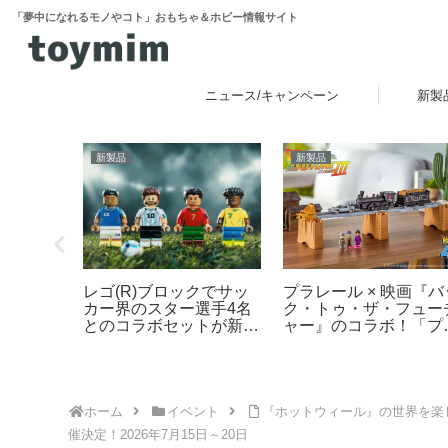
「夢中になれるモノやコト」おもちゃ＆ホビー情報サイト
ニュース/キャンペーン
新製
新製品
新製品
レゴ(R)ブロックでサッ
でつくる
プラレール × 映画『バ
カー界のスター選手4名
センハウ
ク・トゥ・ザ・フュー
とのコラボセットが新登
菓子の家
ャー』のコラボ！「プ
場！その他FIFAワールド
レール バック・トゥ・
カップ公式エンブレムな
ザ・フューチャー
ども発売【予約開始・
PART3 蒸気機関車131
2026年5月・6月発売】
号＆タイムマシン」
2025年10月新登場！
ホーム
イベント
『ホットウィール』の世界を楽しめ
催決定！2026年7月15日～20日