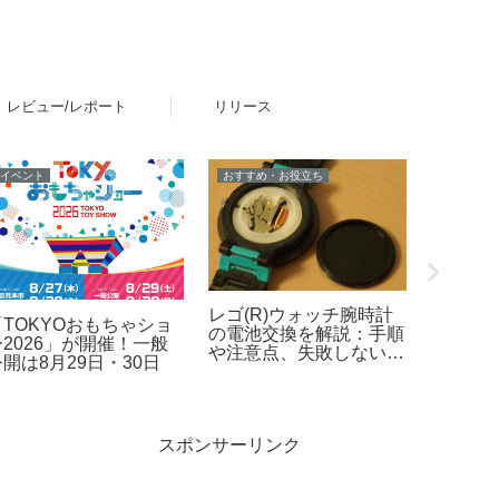
レビュー/レポート
リリース
イベント
おすすめ・お役立ち
新製品
レゴ(R)ウォッチ腕時計
「TOKYOおもちゃショ
ビート
の電池交換を解説：手順
ー2026」が開催！一般
がアー
や注意点、失敗しないた
開は8月29日・30日
て飾れ
めのポイントなど
(R) 
スポンサーリンク
開