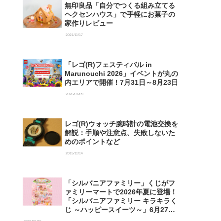
無印良品「自分でつくる組み立てる
ヘクセンハウス」で手軽にお菓子の
家作りレビュー
2021/11/17
「レゴ(R)フェスティバル in
Marunouchi 2026」イベントが丸の
内エリアで開催！7月31日～8月23日
2026/07/09
レゴ(R)ウォッチ腕時計の電池交換を
解説：手順や注意点、失敗しないた
めのポイントなど
2015/11/14
「シルバニアファミリー」くじがフ
ァミリーマートで2026年夏に登場！
「シルバニアファミリー キラキラく
じ ～ハッピースイーツ～」6月27日
発売開始