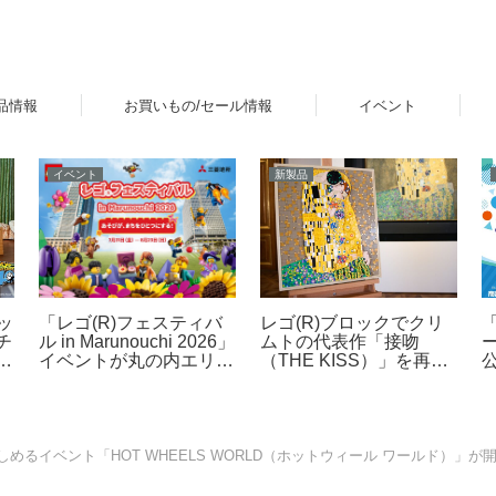
品情報
お買いもの/セール情報
イベント
イベント
新製品
「レゴ(R)フェスティバ
ッ
レゴ(R)ブロックでクリ
ル in Marunouchi 2026」
チ
ムトの代表作「接吻
イベントが丸の内エリア
ラ
（THE KISS）」を再
公
で開催！7月31日～8月
現！「レゴ(R)アート
23日
Gustav Klimt ＜接吻＞
（31221）」2026年8月
発売
るイベント「HOT WHEELS WORLD（ホットウィール ワールド）」が