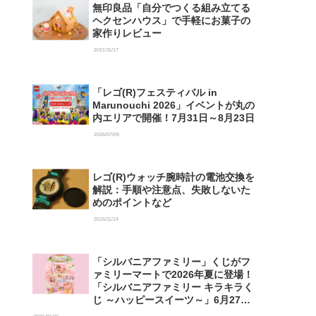
無印良品「自分でつくる組み立てる
ヘクセンハウス」で手軽にお菓子の
家作りレビュー
2021/11/17
「レゴ(R)フェスティバル in
Marunouchi 2026」イベントが丸の
内エリアで開催！7月31日～8月23日
2026/07/09
レゴ(R)ウォッチ腕時計の電池交換を
解説：手順や注意点、失敗しないた
めのポイントなど
2015/11/14
「シルバニアファミリー」くじがフ
ァミリーマートで2026年夏に登場！
「シルバニアファミリー キラキラく
じ ～ハッピースイーツ～」6月27日
発売開始