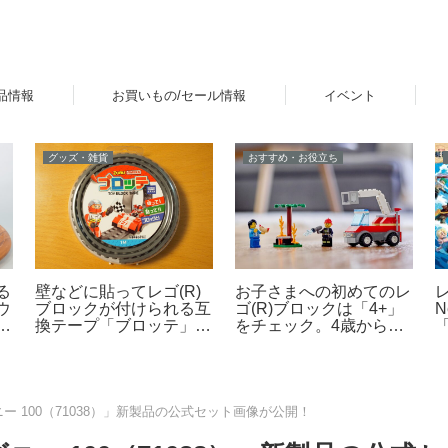
品情報
お買いもの/セール情報
イベント
グッズ・雑貨
おすすめ・お役立ち
る
壁などに貼ってレゴ(R)
お子さまへの初めてのレ
N
ウ
ブロックが付けられる互
ゴ(R)ブロックは「4+」
「
家
換テープ「ブロッテ」レ
をチェック。4歳からの
ビュー
男の子向け、女の子向け
レゴ(R)製品のご紹介
ニー 100（71038）」新製品の公式セット画像が公開！