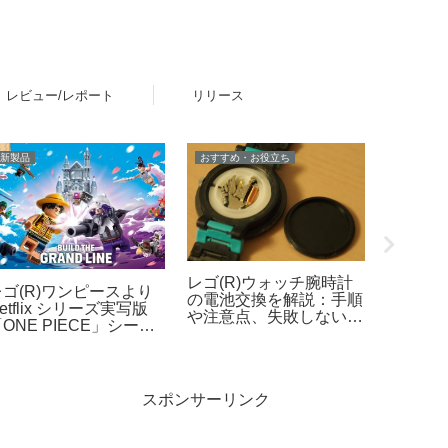
レビュー/レポート
リリース
新製品
おすすめ・お役立ち
新製品
レゴ(R)ウォッチ腕時計
レゴ(R)ワンピースより
「たま
の電池交換を解説：手順
etflix シリーズ実写版
ズ「Tama
や注意点、失敗しないた
ONE PIECE」シーズ
Parad
めのポイントなど
ン2をモチーフとした新
ラダイス
製品ラインナップが登
月12日
場！【4月9日予約開始・
作4倍超
8月1日発売】
スポンサーリンク