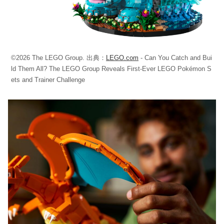
©2026 The LEGO Group. 出典：
LEGO.com
- Can You Catch and Bui
ld Them All? The LEGO Group Reveals First-Ever LEGO Pokémon S
ets and Trainer Challenge