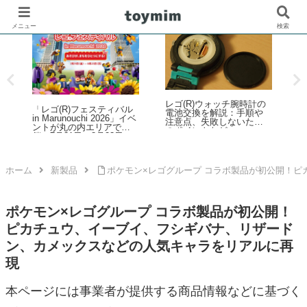
メニュー
検索
の
レゴ(R)ブロックでサッカ
「シルバニアファミリ
歴
ー界のスター選手4名との
ー」くじがファミリーマ
ル
コラボセットが新登場！
ートで2026年夏に登場！
覧
その他FIFAワールドカッ
「シルバニアファミリー
プ公式エンブレムなども
キラキラくじ ～ハッピー
発売【予約開始・2026年5
スイーツ～」6月27日発売
月・6月発売】
開始
ホーム
新製品
ポケモン×レゴグループ コラボ製品が初公開！
ポケモン×レゴグループ コラボ製品が初公開！
ピカチュウ、イーブイ、フシギバナ、リザード
ン、カメックスなどの人気キャラをリアルに再
現
本ページには事業者が提供する商品情報などに基づく