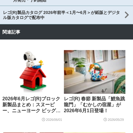
月発売・予約開始
レゴ(R)製品カタログ 2026年前半＜1月〜6月＞が紙版とデジタ
ル版カタログで配布中
関連記事
2026年6月レゴ(R)ブロック
レゴ(R) 春節 新製品「鯉魚跳
新製品まとめ：スヌーピ
龍門」「むかしの宿屋」が
ー、ニューヨーク ビッグア
2026年6月1日登場！
ップル、春節テーマ、ミニ
2026/06/01
2026/05/29
フィギュア シリーズ29、ブ
ルーイ、マインクラフト、