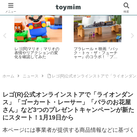
メニュー
検索
レゴ(R)ブロックでサッカ
「たまごっち」新シリー
壁
ー界のスター選手4名との
ズ「Tamagotchi
コラボセットが新登場！
Paradise（たまごっちパラ
その他FIFAワールドカッ
ダイス）」が2025年7月12
プ公式エンブレムなども
3
日発売！予約数が前作4倍
発売【予約開始・2026年5
ム
超えの大好評
月・6月発売】
ホーム
ニュース
レゴ(R)公式オンラインストアで「ライオンダ
レゴ(R)公式オンラインストアで「ライオンダン
ス」「ゴーカート・レーサー」「バラのお花屋
さん」など3つのプレゼントキャンペーンが新た
にスタート！1月19日から
本ページには事業者が提供する商品情報などに基づく