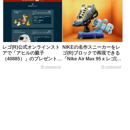
ロード・オブ・ザ・リング
など
スポンサーリンク
レゴ(R)公式オンラインスト
NIKEの名作スニーカーをレ
アで「アヒルの親子
ゴ(R)ブロックで再現できる
（40885）」のプレゼントキ
「Nike Air Max 95 x レゴ(R)
ャンペーンが開催中！
セット（43025）」が登場！
2026/02/18
2026/03/18
【3月19日予約開始・3月28
日発売】