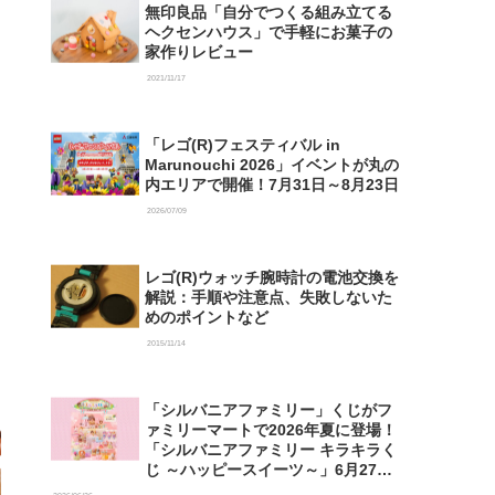
無印良品「自分でつくる組み立てる
ヘクセンハウス」で手軽にお菓子の
家作りレビュー
2021/11/17
「レゴ(R)フェスティバル in
Marunouchi 2026」イベントが丸の
内エリアで開催！7月31日～8月23日
2026/07/09
レゴ(R)ウォッチ腕時計の電池交換を
解説：手順や注意点、失敗しないた
めのポイントなど
2015/11/14
「シルバニアファミリー」くじがフ
ァミリーマートで2026年夏に登場！
「シルバニアファミリー キラキラく
じ ～ハッピースイーツ～」6月27日
発売開始