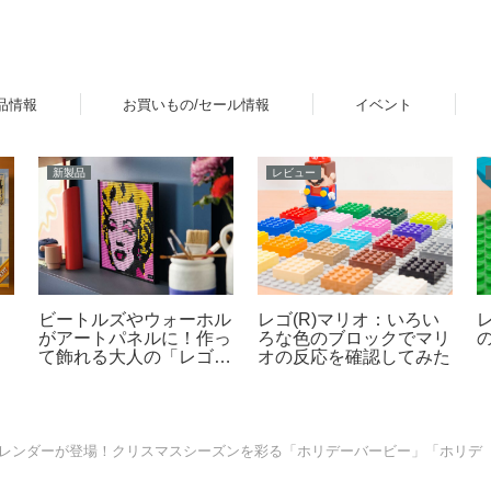
品情報
お買いもの/セール情報
イベント
ニュース
イベント
計
キャラクターとぷにぷに
「レゴ(R)フェスティバ
順
コミュニケーションが楽
N
ル in Marunouchi 2026」
た
しめるタカラトミーの液
「
イベントが丸の内エリア
晶トイ「ぷにコミュ」が
で開催！7月31日～8月
2026年6月下旬発売！第
23日
1弾はサンリオキャラク
ターズを「ぷにるんず」
化
トカレンダーが登場！クリスマスシーズンを彩る「ホリデーバービー」「ホリデ