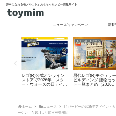
「夢中になれるモノやコト」おもちゃ＆ホビー情報サイト
ニュース/キャンペーン
新製
レビュー
おすすめ・お役立ち
レゴ(R)ウォッチ腕時
映画『バッ
レゴ(R)ミニフィギュア
の電池交換を解説：手
フューチ
（ミニフィグ）の足の長
や注意点、失敗しない
！「プラ
さや特徴 比較レビュー
めのポイントなど
・トゥ・
ー
車131
ン」
登場！
ホーム
ニュース
バービーの2025年アドベン
ーケン」も10月より順次発売開始