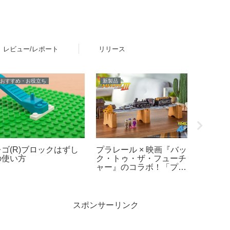
レビュー/レポート
リリース
新製品
新製品
グッズ・
レゴ(R)ワンピースより
レゴ(R)ブロックでサッ
壁などに
etflix シリーズ実写版
カー界のスター選手4名
ブロッ
ONE PIECE」シーズ
とのコラボセットが新登
換テー
ン2をモチーフとした新
場！その他FIFAワールド
ビュー
製品ラインナップが登
カップ公式エンブレムな
場！【4月9日予約開始・
ども発売【予約開始・
8月1日発売】
2026年5月・6月発売】
スポンサーリンク