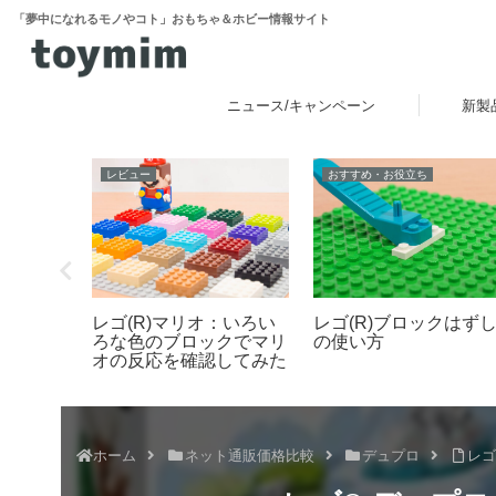
「夢中になれるモノやコト」おもちゃ＆ホビー情報サイト
ニュース/キャンペーン
新製
イベント
おすすめ・お役立ち
レゴ(R)ウォッチ腕時
ォーホル
「レゴ(R)フェスティバ
の電池交換を解説：手
に！作っ
ル in Marunouchi 2026」
や注意点、失敗しない
「レゴ
イベントが丸の内エリア
めのポイントなど
登場
で開催！7月31日～8月
23日
ホーム
ネット通販価格比較
デュプロ
レゴ