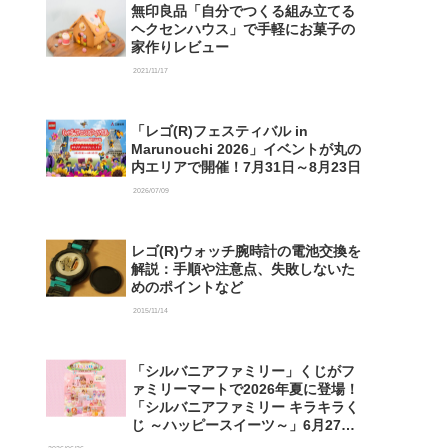
無印良品「自分でつくる組み立てる
ヘクセンハウス」で手軽にお菓子の
家作りレビュー
2021/11/17
「レゴ(R)フェスティバル in
Marunouchi 2026」イベントが丸の
内エリアで開催！7月31日～8月23日
2026/07/09
レゴ(R)ウォッチ腕時計の電池交換を
解説：手順や注意点、失敗しないた
めのポイントなど
2015/11/14
「シルバニアファミリー」くじがフ
ァミリーマートで2026年夏に登場！
「シルバニアファミリー キラキラく
じ ～ハッピースイーツ～」6月27日
発売開始