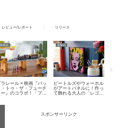
レビュー/レポート
リリース
おすすめ・お役立ち
ニュース
グッズ・
レゴ(R)公式オンライン
お子さまへの初めてのレ
壁などに
ストアで2026年「スタ
(R)ブロックは「4+」
ブロッ
ー・ウォーズの日」イベ
をチェック。4歳からの
換テー
ントを開催！ダークセー
男の子向け、女の子向け
ビュー
バーなどの購入特典プレ
レゴ(R)製品のご紹介
ゼントやUCS新作発売
など 5月1日～6日
スポンサーリンク