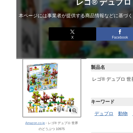
レゴ® デュプロ 
本ページには事業者が提供する商品情報などに基づく
X
Facebook
製品名
レゴ® デュプロ 世
キーワード
デュプロ
動物
Amazon.co.jp
- レゴ® デュプロ 世界
のどうぶつ 10975