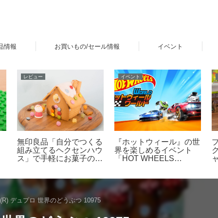
品情報
お買いもの/セール情報
イベント
レビュー
新製品
計
レゴ(R)ワンピースより
レゴ(R)マリオ：マリオ
順
Netflix シリーズ実写版
の表情やリアクションの
ゴ
た
「ONE PIECE」シーズ
変化を確認してみた
ン2をモチーフとした新
製品ラインナップが登
場！【4月9日予約開始・
8月1日発売】
(R) デュプロ 世界のどうぶつ 10975