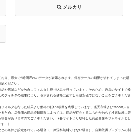
メルカリ
ており、最大で6時間遅れのデータが表示されます。保存データの期限が切れてしまった場
確認ください。
製品や店舗などを独自にフィルタし絞り込みを行っています。そのため、通常のサイトで検
このフィルタの結果により、表示される価格は必ずしも最安値ではないことをご了承くださ
自フィルタを行った結果より価格の低い3項目を表示しています。楽天市場よびYahoo!ショ
いるため、店舗側の商品登録情報によっては、商品が存在するにもかかわらず検索結果に表
る場合がありますのでご了承ください。（各サイトより取得した商品画像をサムネイルとし
ます。）
などの条件が設定されている場合（一律送料無料ではない場合）、自動取得プログラムの制