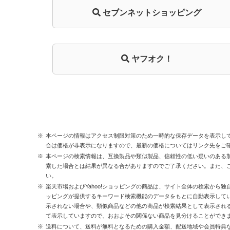
セブンネットショッピング
ヤフオク！
本ページの情報はアクセス制限対策のため一時的な保存データを表示し
合は価格が非表示になりますので、最新の価格についてはリンク先をご
本ページの検索情報は、互換製品や類似製品、信頼性の低い疑いのある
索した場合とは結果が異なる合がありますのでご了承ください。また、
い。
楽天市場およびYahoo!ショッピングの商品は、サイト全体の検索から独
ッピングが提供するキーワード検索機能のデータをもとに自動表示して
示されない場合や、類似商品などの他の商品が検索結果として表示され
て表示していますので、おおよその関係ない商品を見分けることができ
送料について、送料が無料となるための購入金額、配送地域や会員特典