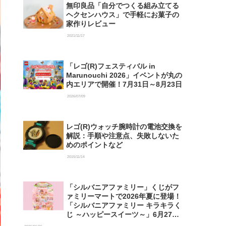
無印良品「自分でつくる組み立てる
ヘクセンハウス」で手軽にお菓子の
家作りレビュー
2021/11/17
「レゴ(R)フェスティバル in
Marunouchi 2026」イベントが丸の
内エリアで開催！7月31日～8月23日
2026/07/09
レゴ(R)ウォッチ腕時計の電池交換を
解説：手順や注意点、失敗しないた
めのポイントなど
2015/11/14
「シルバニアファミリー」くじがフ
ァミリーマートで2026年夏に登場！
「シルバニアファミリー キラキラく
じ ～ハッピースイーツ～」6月27日
発売開始