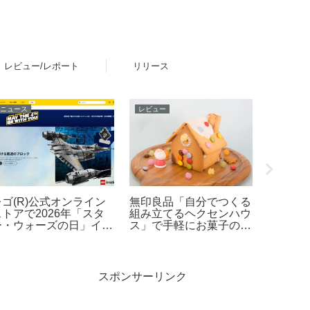
レビュー/レポート
リリース
ニュース
レビュー
イベント
レゴ(R)公式オンライン
無印良品「自分でつくる
「レゴ(
ストアで2026年「スタ
組み立てるヘクセンハウ
ル in Ma
ー・ウォーズの日」イベ
ス」で手軽にお菓子の家
イベン
ントを開催！ダークセー
作りレビュー
で開催！
バーなどの購入特典プレ
23日
ゼントやUCS新作発売
ど 5月1日～6日
スポンサーリンク