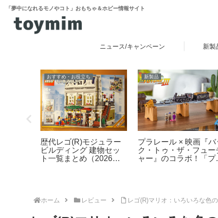
「夢中になれるモノやコト」おもちゃ＆ホビー情報サイト
ニュース/キャンペーン
新製
おすすめ・お役立ち
新製品
クはずし
歴代レゴ(R)モジュラー
プラレール × 映画『バ
ビルディング 建物セッ
ク・トゥ・ザ・フュー
ト一覧まとめ（2026年
ャー』のコラボ！「プ
最新版）
レール バック・トゥ・
ザ・フューチャー
PART3 蒸気機関車131
号＆タイムマシン」
2025年10月新登場！
ホーム
レビュー
レゴ(R)マリオ：いろいろな色