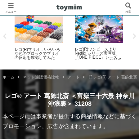
メニュー
検索
レ
レゴ(R)ワンピースより
レゴ(R)マリオ：いろいろ
Netflix シリーズ実写版
な色のブロックでマリオ
「ONE PIECE」シーズン
ラ
の反応を確認してみた
2をモチーフとした新製品
2
ラインナップが登場！【4
倍
月9日予約開始・8月1日発
売】
ホーム
ネット通販価格比較
アート
レゴ(R) アート 葛飾北斎
レゴ® アート 葛飾北斎 ＜富嶽三十六景 神奈川
沖浪裏＞ 31208
本ページには事業者が提供する商品情報などに基づく
プロモーション、広告が含まれています。