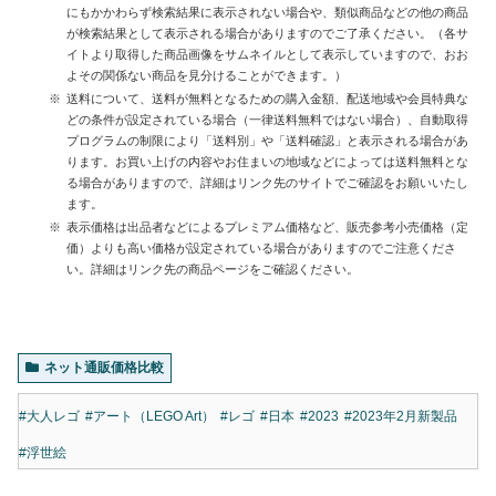
にもかかわらず検索結果に表示されない場合や、類似商品などの他の商品
が検索結果として表示される場合がありますのでご了承ください。（各サ
イトより取得した商品画像をサムネイルとして表示していますので、おお
よその関係ない商品を見分けることができます。）
送料について、送料が無料となるための購入金額、配送地域や会員特典な
どの条件が設定されている場合（一律送料無料ではない場合）、自動取得
プログラムの制限により「送料別」や「送料確認」と表示される場合があ
ります。お買い上げの内容やお住まいの地域などによっては送料無料とな
る場合がありますので、詳細はリンク先のサイトでご確認をお願いいたし
ます。
表示価格は出品者などによるプレミアム価格など、販売参考小売価格（定
価）よりも高い価格が設定されている場合がありますのでご注意くださ
い。詳細はリンク先の商品ページをご確認ください。
ネット通販価格比較
#大人レゴ
#アート（LEGO Art）
#レゴ
#日本
#2023
#2023年2月新製品
#浮世絵