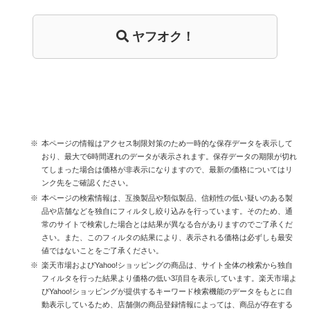
ヤフオク！
本ページの情報はアクセス制限対策のため一時的な保存データを表示して
おり、最大で6時間遅れのデータが表示されます。保存データの期限が切れ
てしまった場合は価格が非表示になりますので、最新の価格についてはリ
ンク先をご確認ください。
本ページの検索情報は、互換製品や類似製品、信頼性の低い疑いのある製
品や店舗などを独自にフィルタし絞り込みを行っています。そのため、通
常のサイトで検索した場合とは結果が異なる合がありますのでご了承くだ
さい。また、このフィルタの結果により、表示される価格は必ずしも最安
値ではないことをご了承ください。
楽天市場およびYahoo!ショッピングの商品は、サイト全体の検索から独自
フィルタを行った結果より価格の低い3項目を表示しています。楽天市場よ
びYahoo!ショッピングが提供するキーワード検索機能のデータをもとに自
動表示しているため、店舗側の商品登録情報によっては、商品が存在する