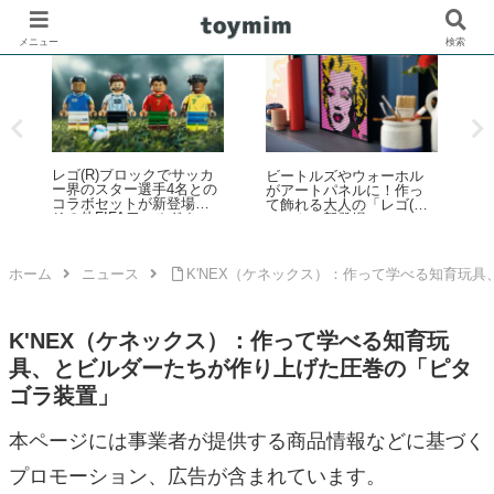
メニュー
検索
レゴ(R)ブロックでサッカ
ビートルズやウォーホル
歴
ー界のスター選手4名との
がアートパネルに！作っ
ル
コラボセットが新登場！
て飾れる大人の「レゴ(R)
覧
その他FIFAワールドカッ
アート」新登場
プ公式エンブレムなども
3
発売【予約開始・2026年5
ム
月・6月発売】
ホーム
ニュース
K'NEX（ケネックス）：作って学べる知育玩
K'NEX（ケネックス）：作って学べる知育玩
具、とビルダーたちが作り上げた圧巻の「ピタ
ゴラ装置」
本ページには事業者が提供する商品情報などに基づく
プロモーション、広告が含まれています。