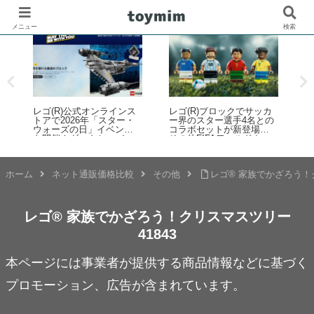
メニュー
検索
レゴ(R)公式オンラインス
レゴ(R)ブロックでサッカ
トアで2026年「スター・
ー界のスター選手4名との
ウォーズの日」イベント
コラボセットが新登場！
)
ー
を開催！ダークセーバー
その他FIFAワールドカッ
などの購入特典プレゼン
プ公式エンブレムなども
キ
トやUCS新作発売など 5月
発売【予約開始・2026年5
ス
1日～6日
月・6月発売】
ホーム
ネット通販価格比較
その他
レゴ® 家族でかざろう！ク
レゴ® 家族でかざろう！クリスマスツリー
41843
本ページには事業者が提供する商品情報などに基づく
プロモーション、広告が含まれています。