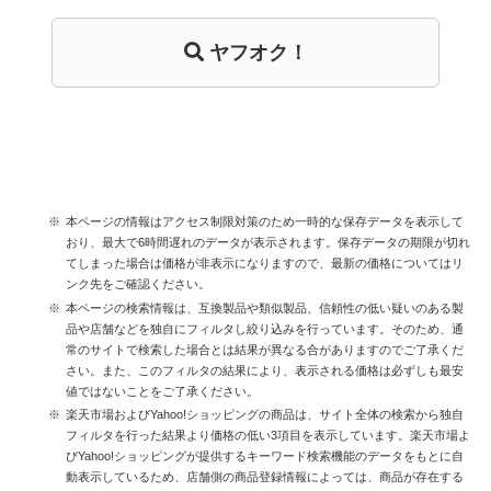
ヤフオク！
本ページの情報はアクセス制限対策のため一時的な保存データを表示して
おり、最大で6時間遅れのデータが表示されます。保存データの期限が切れ
てしまった場合は価格が非表示になりますので、最新の価格についてはリ
ンク先をご確認ください。
本ページの検索情報は、互換製品や類似製品、信頼性の低い疑いのある製
品や店舗などを独自にフィルタし絞り込みを行っています。そのため、通
常のサイトで検索した場合とは結果が異なる合がありますのでご了承くだ
さい。また、このフィルタの結果により、表示される価格は必ずしも最安
値ではないことをご了承ください。
楽天市場およびYahoo!ショッピングの商品は、サイト全体の検索から独自
フィルタを行った結果より価格の低い3項目を表示しています。楽天市場よ
びYahoo!ショッピングが提供するキーワード検索機能のデータをもとに自
動表示しているため、店舗側の商品登録情報によっては、商品が存在する