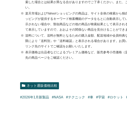
索した場合とは結果が異なる合がありますのでご了承ください。また、
い。
楽天市場およびYahoo!ショッピングの商品は、サイト全体の検索から独
ッピングが提供するキーワード検索機能のデータをもとに自動表示して
示されない場合や、類似商品などの他の商品が検索結果として表示され
て表示していますので、おおよその関係ない商品を見分けることができ
送料について、送料が無料となるための購入金額、配送地域や会員特典
限により「送料別」や「送料確認」と表示される場合があります。お買
リンク先のサイトでご確認をお願いいたします。
表示価格は出品者などによるプレミアム価格など、販売参考小売価格（
先の商品ページをご確認ください。
ネット通販価格比較
#2026年1月新製品
#NASA
#テクニック
#車
#宇宙
#ロケット