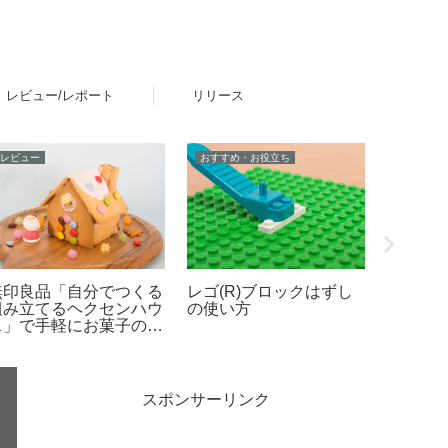
レビュー/レポート
リリース
レビュー
おすすめ・お役立ち
イベント
無印良品「自分でつくる
レゴ(R)ブロックはずし
「レゴ(
組み立てるヘクセンハウ
の使い方
ル in Ma
ス」で手軽にお菓子の家
イベン
作りレビュー
で開催！
23日
スポンサーリンク