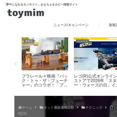
「夢中になれるモノやコト」おもちゃ＆ホビー情報サイト
ニュース/キャンペーン
新製
新製品
ニュース
ースより
レゴ(R)公式オンライ
プラレール × 映画『バッ
ーズ実写版
ストアで2026年「スタ
ク・トゥ・ザ・フューチ
E」シーズ
ー・ウォーズの日」イ
ャー』のコラボ！「プラ
とした新
ントを開催！ダークセ
レール バック・トゥ・
プが登
バーなどの購入特典プ
ザ・フューチャー
予約開始・
ゼントやUCS新作発売
PART3 蒸気機関車131
など 5月1日～6日
号＆タイムマシン」
2025年10月新登場！
ホーム
ネット通販価格比較
テクニック
レ
42221