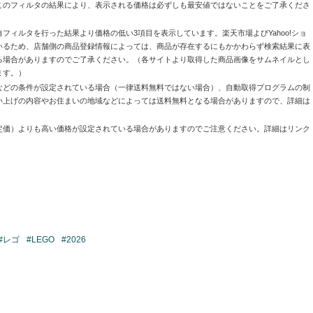
このフィルタの結果により、表示される価格は必ずしも最安値ではないことをご了承くださ
自フィルタを行った結果より価格の低い3項目を表示しています。楽天市場よびYahoo!ショ
いるため、店舗側の商品登録情報によっては、商品が存在するにもかかわらず検索結果に表
る場合がありますのでご了承ください。（各サイトより取得した商品画像をサムネイルとし
ます。）
などの条件が設定されている場合（一律送料無料ではない場合）、自動取得プログラムの制
い上げの内容やお住まいの地域などによっては送料無料となる場合がありますので、詳細は
定価）よりも高い価格が設定されている場合がありますのでご注意ください。詳細はリンク
#レゴ
#LEGO
#2026