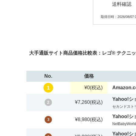
送料確認
取得日時：2026/08/07 0
大手通販サイト商品価格比較表：レゴ® テクニック 
No.
価格
1
¥0
(税込)
Amazon.co
Yahoo!
¥7,260
(税込)
2
セカンドストリ
Yahoo!
¥8,980
(税込)
3
NetBabyWo
Yahoo!