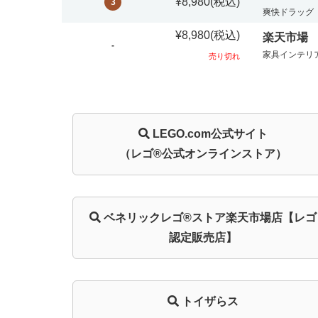
¥8,980
(税込)
3
爽快ドラッグ
¥8,980
(税込)
楽天市場
-
家具インテリ
売り切れ
LEGO.com
公式サイト
（レゴ®公式オンラインストア）
ベネリック
レゴ®ストア
楽天市場店
【レゴ
認定販売店】
トイザらス