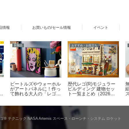
品情報
お買いもの/セール情報
イベント
新製品
おすすめ・お役立ち
ン
ビートルズやウォーホル
歴代レゴ(R)モジュラー
がアートパネルに！作っ
ビルディング 建物セッ
ベ
て飾れる大人の「レゴ
ト一覧まとめ（2026年
ー
(R) アート」新登場
最新版）
レ
ゴ® テクニック NASA Artemis スペース・ローンチ・システム ロケット