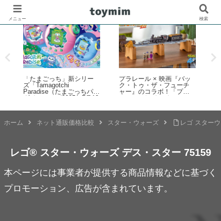
メニュー
検索
キャラクターとぷにぷに
ッ
レゴ(R)ミニフィギュア
「
コミュニケーションが楽
（ミニフィグ）の足の長
i
しめるタカラトミーの液
さや特徴 比較レビュー
晶トイ「ぷにコミュ」が
催
2026年6月下旬発売！第1
3
弾はサンリオキャラクタ
ム
ーズを「ぷにるんず」化
登
ホーム
ネット通販価格比較
スター・ウォーズ
レゴ スターウ
レゴ® スター・ウォーズ デス・スター 75159
本ページには事業者が提供する商品情報などに基づく
プロモーション、広告が含まれています。