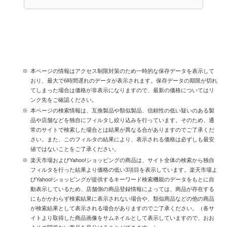
本ページの情報はアクセス制限対策のため一時的な保存データを表示して
おり、最大で6時間遅れのデータが表示されます。保存データの期限が切れ
てしまった場合は価格が非表示になりますので、最新の価格についてはリ
ンク先をご確認ください。
本ページの検索情報は、互換製品や類似製品、信頼性の低い疑いのある製
品や店舗などを独自にフィルタし絞り込みを行っています。そのため、通
常のサイトで検索した場合とは結果が異なる合がありますのでご了承くだ
さい。また、このフィルタの結果により、表示される価格は必ずしも最安
値ではないことをご了承ください。
楽天市場およびYahoo!ショッピングの商品は、サイト全体の検索から独自
フィルタを行った結果より価格の低い3項目を表示しています。楽天市場よ
びYahoo!ショッピングが提供するキーワード検索機能のデータをもとに自
動表示しているため、店舗側の商品登録情報によっては、商品が存在する
にもかかわらず検索結果に表示されない場合や、類似商品などの他の商品
が検索結果として表示される場合がありますのでご了承ください。（各サ
イトより取得した商品画像をサムネイルとして表示していますので、おお