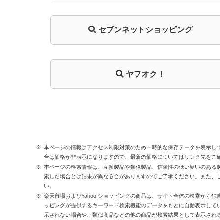
セブンネットショッピング
ヤフオク！
本ページの情報はアクセス制限対策のため一時的な保存データを表示し
合は価格が非表示になりますので、最新の価格についてはリンク先をご
本ページの検索情報は、互換製品や類似製品、信頼性の低い疑いのある
索した場合とは結果が異なる合がありますのでご了承ください。また、
い。
楽天市場およびYahoo!ショッピングの商品は、サイト全体の検索から独
ッピングが提供するキーワード検索機能のデータをもとに自動表示して
示されない場合や、類似商品などの他の商品が検索結果として表示され