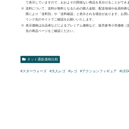
て表示していますので、おおよその関係ない商品を見分けることができ
送料について、送料が無料となるための購入金額、配送地域や会員特典
限により「送料別」や「送料確認」と表示される場合があります。お買
リンク先のサイトでご確認をお願いいたします。
表示価格は出品者などによるプレミアム価格など、販売参考小売価格（
先の商品ページをご確認ください。
ネット通販価格比較
#スターウォーズ
#大人レゴ
#レゴ
#アクションフィギュア
#LEG