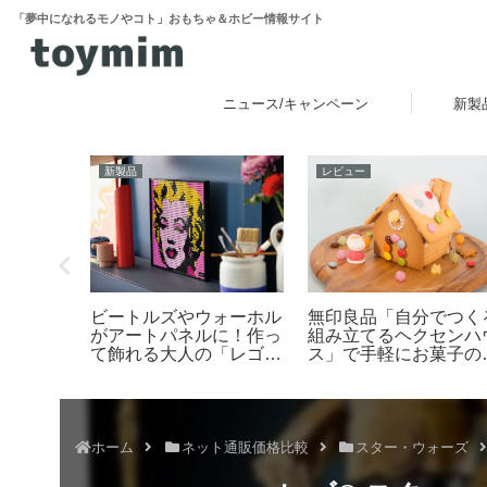
「夢中になれるモノやコト」おもちゃ＆ホビー情報サイト
ニュース/キャンペーン
新製
新製品
ニュース
レゴ(R)公式オンライ
スティバ
「たまごっち」新シリー
ストアで2026年「スタ
hi 2026」
ズ「Tamagotchi
ー・ウォーズの日」イ
内エリア
Paradise（たまごっちパ
ントを開催！ダークセ
日～8月
ラダイス）」が2025年7
バーなどの購入特典プ
月12日発売！予約数が前
ゼントやUCS新作発売
作4倍超えの大好評
など 5月1日～6日
ホーム
ネット通販価格比較
スター・ウォーズ