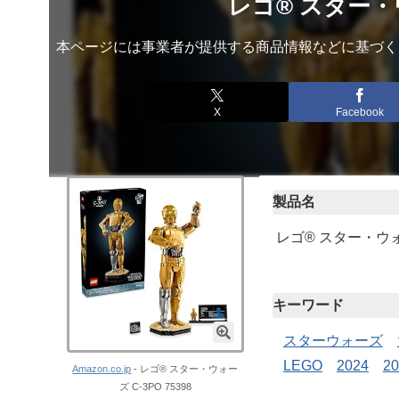
レゴ® スター・ウォ
本ページには事業者が提供する商品情報などに基づく
X
Facebook
製品名
レゴ® スター・ウォー
キーワード
スターウォーズ
LEGO
2024
2
Amazon.co.jp
- レゴ® スター・ウォー
ズ C-3PO 75398