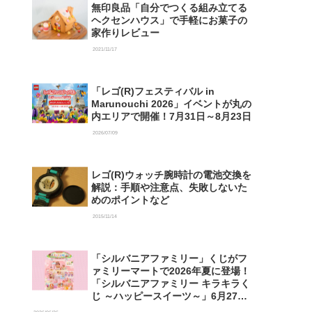
無印良品「自分でつくる組み立てる
ヘクセンハウス」で手軽にお菓子の
家作りレビュー
2021/11/17
「レゴ(R)フェスティバル in
Marunouchi 2026」イベントが丸の
内エリアで開催！7月31日～8月23日
2026/07/09
レゴ(R)ウォッチ腕時計の電池交換を
解説：手順や注意点、失敗しないた
めのポイントなど
2015/11/14
「シルバニアファミリー」くじがフ
ァミリーマートで2026年夏に登場！
「シルバニアファミリー キラキラく
じ ～ハッピースイーツ～」6月27日
発売開始