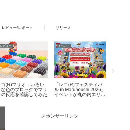
レビュー/レポート
リリース
ニュース
おすすめ・お役立ち
レビュー
キャラクターとぷにぷに
お子さまへの初めてのレ
レゴ(R
コミュニケーションが楽
ゴ(R)ブロックは「4+」
の表情
しめるタカラトミーの液
をチェック。4歳からの
変化を
晶トイ「ぷにコミュ」が
男の子向け、女の子向け
2026年6月下旬発売！第
レゴ(R)製品のご紹介
1弾はサンリオキャラク
ターズを「ぷにるんず」
スポンサーリンク
化