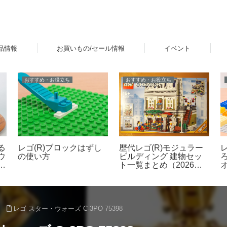
品情報
お買いもの/セール情報
イベント
レビュー
新製品
ン
レゴ(R)ワンピースより
レゴ(R)ミニフィギュア
Netflix シリーズ実写版
（ミニフィグ）の足の長
ベ
「ONE PIECE」シーズ
さや特徴 比較レビュー
ー
ン2をモチーフとした新
レ
製品ラインナップが登
場！【4月9日予約開始・
8月1日発売】
レゴ スター・ウォーズ C-3PO 75398