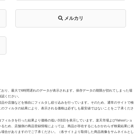
メルカリ
ており、最大で6時間遅れのデータが表示されます。保存データの期限が切れてしまった場
確認ください。
製品や店舗などを独自にフィルタし絞り込みを行っています。そのため、通常のサイトで検
このフィルタの結果により、表示される価格は必ずしも最安値ではないことをご了承くださ
自フィルタを行った結果より価格の低い3項目を表示しています。楽天市場よびYahoo!ショ
いるため、店舗側の商品登録情報によっては、商品が存在するにもかかわらず検索結果に表
る場合がありますのでご了承ください。（各サイトより取得した商品画像をサムネイルとし