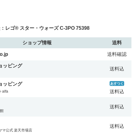
ゴ® スター・ウォーズ C-3PO 75398
ショップ情報
送料
o.jp
送料確認
ショッピング
送料込
ショッピング
あすつく
送料込
lfa
送料込
ー館
送料込
ヤマ公式 楽天市場店