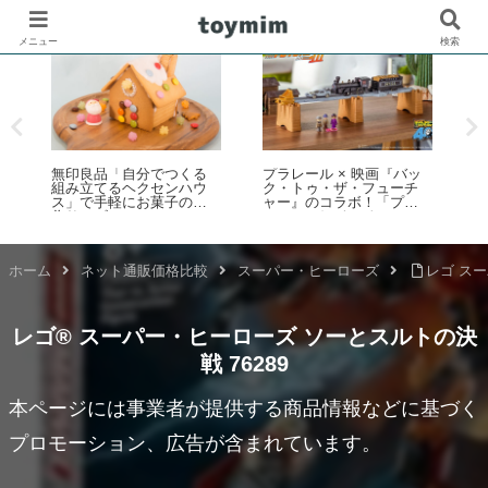
メニュー
検索
ール × 映画『バッ
レゴ(R)マリオ：いろいろ
「たまごっち」
ゥ・ザ・フューチ
な色のブロックでマリオ
ズ「Tamagotchi
のコラボ！「プラ
の反応を確認してみた
Paradise（た
 バック・トゥ・
ダイス）」が202
ューチャー PART3
日発売！予約数が
関車131号＆タイム
超えの大好評
」2025年10月新登
ホーム
ネット通販価格比較
スーパー・ヒーローズ
レゴ スー
レゴ® スーパー・ヒーローズ ソーとスルトの決
戦 76289
本ページには事業者が提供する商品情報などに基づく
プロモーション、広告が含まれています。