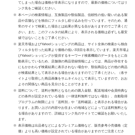
てしまった場合は価格が非表示になりますので、最新の価格についてはリ
ンク先をご確認ください。
本ページの検索情報は、互換製品や類似製品、信頼性の低い疑いのある製
品や店舗などを独自にフィルタし絞り込みを行っています。そのため、通
常のサイトで検索した場合とは結果が異なる合がありますのでご了承くだ
さい。また、このフィルタの結果により、表示される価格は必ずしも最安
値ではないことをご了承ください。
楽天市場およびYahoo!ショッピングの商品は、サイト全体の検索から独自
フィルタを行った結果より価格の低い3項目を表示しています。楽天市場よ
びYahoo!ショッピングが提供するキーワード検索機能のデータをもとに自
動表示しているため、店舗側の商品登録情報によっては、商品が存在する
にもかかわらず検索結果に表示されない場合や、類似商品などの他の商品
が検索結果として表示される場合がありますのでご了承ください。（各サ
イトより取得した商品画像をサムネイルとして表示していますので、おお
よその関係ない商品を見分けることができます。）
送料について、送料が無料となるための購入金額、配送地域や会員特典な
どの条件が設定されている場合（一律送料無料ではない場合）、自動取得
プログラムの制限により「送料別」や「送料確認」と表示される場合があ
ります。お買い上げの内容やお住まいの地域などによっては送料無料とな
る場合がありますので、詳細はリンク先のサイトでご確認をお願いいたし
ます。
表示価格は出品者などによるプレミアム価格など、販売参考小売価格（定
価）よりも高い価格が設定されている場合がありますのでご注意くださ