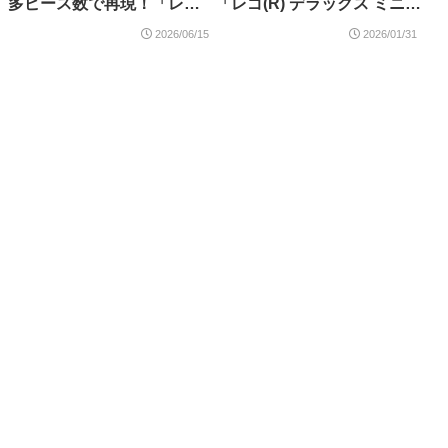
多ピース数で再現！「レゴ
「レゴ(R) デラックス ミニフ
(R)アーキテクチャー サグラ
ィギュア＜宇宙飛行士 － ブ
2026/06/15
2026/01/31
ダ・ファミリア（21065）」
ルー＞（40921）」が登場！
2026年11月1日発売
2026年3月1日発売