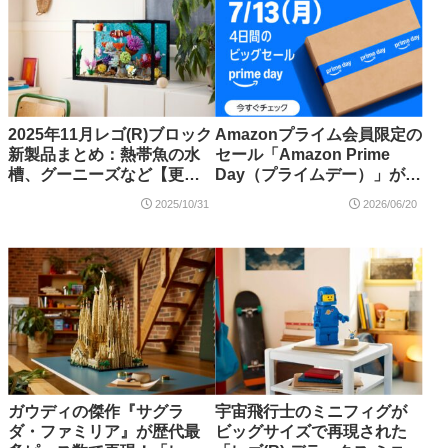
2025年11月レゴ(R)ブロック
Amazonプライム会員限定の
新製品まとめ：熱帯魚の水
セール「Amazon Prime
槽、グーニーズなど【更
Day（プライムデー）」が
新】
2026年7月10日～13日に開
2025/10/31
2026/06/20
催！先行セールは7月7日か
ら
ガウディの傑作『サグラ
宇宙飛行士のミニフィグが
ダ・ファミリア』が歴代最
ビッグサイズで再現された