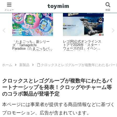
メニュー
検索
レゴ(R)公式オンラインス
「たまごっち」新シリー
壁
トアで2026年「スター・
ズ「Tamagotchi
ウォーズの日」イベント
Paradise（たまごっちパラ
を開催！ダークセーバー
ダイス）」が2025年7月12
などの購入特典プレゼン
日発売！予約数が前作4倍
トやUCS新作発売など 5月
超えの大好評
1日～6日
ホーム
新製品
クロックスとレゴグループが複数年にわたるパー
クロックスとレゴグループが複数年にわたるパ
ートナーシップを発表！クロッグやチャーム等
のコラボ製品が登場予定
本ページには事業者が提供する商品情報などに基づく
プロモーション、広告が含まれています。