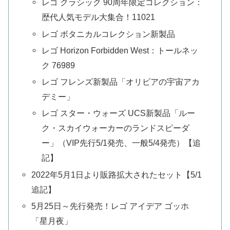
レゴ クラシック 90周年限定コレクション：
歴代人気モデル大集合！11021
レゴ ボタニカルコレクション新製品
レゴ Horizon Forbidden West：トールネッ
ク 76989
レゴ フレンズ新製品「オリビアの宇宙アカ
デミー」
レゴ スター・ウォーズ UCS新製品「ルー
ク・スカイウォーカーのランドスピーダ
ー」（VIP先行5/1発売、一般5/4発売）【追
記】
2022年5月1日より販路拡大されたセット【5/1
追記】
5月25日～先行発売！レゴ アイデア ゴッホ
「星月夜」