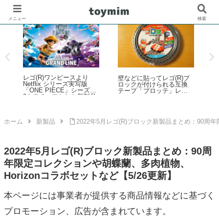
メニュー
検索
ブ
無印良品「自分でつくる
「シルバニアファミリ
「
組み立てるヘクセンハウ
ー」くじがファミリーマ
2
ス」で手軽にお菓子の家
ートで2026年夏に登場！
は
作りレビュー
「シルバニアファミリー
キラキラくじ ～ハッピー
スイーツ～」6月27日発売
開始
ホーム
新製品
2022年5月レゴ(R)ブロック新製品まとめ：90周
2022年5月レゴ(R)ブロック新製品まとめ：90周
年限定コレクションや胡蝶蘭、多肉植物、
Horizonコラボセットなど【5/26更新】
本ページには事業者が提供する商品情報などに基づく
プロモーション、広告が含まれています。