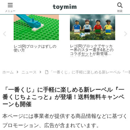
メニュー
検索
ッカ
レゴ(R)マリオ：マリオの
プラレール × 映画『バッ
との
表情やリアクションの変
ク・トゥ・ザ・フューチ
！
化を確認してみた
ャー』のコラボ！「プラ
カッ
レール バック・トゥ・
も
ザ・フューチャー PART3
年5
蒸気機関車131号＆タイム
マシン」2025年10月新登
ホーム
ニュース
「一番くじ」に手軽に楽しめる新レーベル『一
場！
「一番くじ」に手軽に楽しめる新レーベル『一
番くじちょこっと』が登場！送料無料キャンペ
ーンも開催
本ページには事業者が提供する商品情報などに基づく
プロモーション、広告が含まれています。