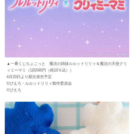
▲一番くじちょこっと 魔法の姉妹ルルットリリィ＆魔法の天使クリ
ィミーマミ（1回590円（税10％込））
4月20日より順次発売予定
©ぴえろ・ルルットリリィ製作委員会
©ぴえろ