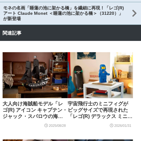
モネの名画「睡蓮の池に架かる橋」を繊細に再現！「レゴ(R)
アート Claude Monet ＜睡蓮の池に架かる橋＞（31220）」
が新登場
関連記事
大人向け海賊船モデル「レ
宇宙飛行士のミニフィグが
ゴ(R) アイコン キャプテン・
ビッグサイズで再現された
ジャック・スパロウの海賊
「レゴ(R) デラックス ミニフ
船（10365）」2025年9月新
ィギュア＜宇宙飛行士 － ブ
2025/08/28
2026/01/31
登場【購入特典情報あり】
ルー＞（40921）」が登場！
2026年3月1日発売