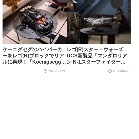
ケーニグセグのハイパーカ
レゴ(R)スター・ウォーズ
ーをレゴ(R)ブロックでリア
UCS新製品「マンダロリア
ルに再現！「Koenigsegg
ン N-1スターファイター
Sadair's Spear メガカー
（75442）」2026年5月発
2026/06/29
2026/04/20
（42232）」2026年7月発売
売！【購入特典情報あり】
【購入特典情報あり】