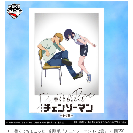
▲一番くじちょこっと 劇場版『チェンソーマン レゼ篇』（1回650