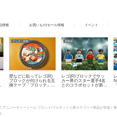
品情報
お買いもの/セール情報
イベント
グッズ・雑貨
新製品
レゴ(R)ブロックでサッ
リ
壁などに貼ってレゴ(R)
カー界のスター選手4名
N
ブロックが付けられる互
とのコラボセットが新登
「
換テープ「ブロッテ」レ
場！その他FIFAワールド
ビュー
カップ公式エンブレムな
ども発売【予約開始・
月
2026年5月・6月発売】
したアニバーサリードール ブロンド/ブルネットと新カテゴリー商品が登場！東
日