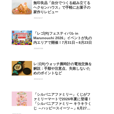
無印良品「自分でつくる組み立てる
ヘクセンハウス」で手軽にお菓子の
家作りレビュー
2021/11/17
「レゴ(R)フェスティバル in
Marunouchi 2026」イベントが丸の
内エリアで開催！7月31日～8月23日
2026/07/09
レゴ(R)ウォッチ腕時計の電池交換を
解説：手順や注意点、失敗しないた
めのポイントなど
2015/11/14
「シルバニアファミリー」くじがフ
ァミリーマートで2026年夏に登場！
「シルバニアファミリー キラキラく
じ ～ハッピースイーツ～」6月27日
発売開始