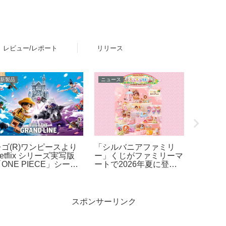
レビュー/レポート
リリース
新製品
ニュース
レビュー
レゴ(R)ワンピースより
「シルバニアファミリ
レゴ(R
etflix シリーズ実写版
ー」くじがファミリーマ
ろな色
ONE PIECE」シーズ
ートで2026年夏に登
オの反
ン2をモチーフとした新
場！「シルバニアファミ
製品ラインナップが登
リー キラキラくじ ～ハ
場！【4月9日予約開始・
ッピースイーツ～」6月
8月1日発売】
27日発売開始
スポンサーリンク