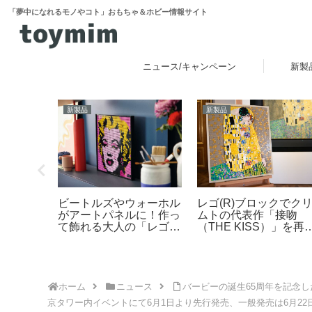
「夢中になれるモノやコト」おもちゃ＆ホビー情報サイト
ニュース/キャンペーン
新製
新製品
新製品
ぷにぷに
ビートルズやウォーホル
レゴ(R)ブロックでク
ョンが楽
がアートパネルに！作っ
ムトの代表作「接吻
ミーの液
て飾れる大人の「レゴ
（THE KISS）」を再
ミュ」が
(R) アート」新登場
現！「レゴ(R)アート
旬発売！第
Gustav Klimt ＜接吻＞
キャラク
（31221）」2026年8
るんず」
発売
ホーム
ニュース
バービーの誕生65周年を記念
京タワー内イベントにて6月1日より先行発売、一般発売は6月22