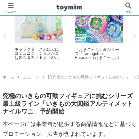
メニュー
検索
キャラクターとぷにぷに
レ
ブ
「たまごっち」新シリー
コミュニケーションが楽
ー
ズ「Tamagotchi
しめるタカラトミーの液
Paradise（たまごっちパラ
晶トイ「ぷにコミュ」が
そ
ダイス）」が2025年7月12
2026年6月下旬発売！第1
日発売！予約数が前作4倍
弾はサンリオキャラクタ
発
超えの大好評
ーズを「ぷにるんず」化
月
ホーム
ニュース
究極のいきもの可動フィギュアに挑むシリーズ
究極のいきもの可動フィギュアに挑むシリーズ
最上級ライン「いきもの大図鑑アルティメット
ナイルワニ」予約開始
本ページには事業者が提供する商品情報などに基づく
プロモーション、広告が含まれています。