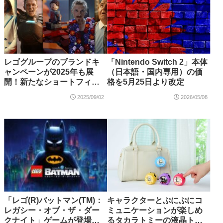
レゴグループのブランドキ
「Nintendo Switch 2」本体
ャンペーンが2025年も展
（日本語・国内専用）の価
開！新たなショートフィル
格を5月25日より改定
ム「Never Stop Playing」
2025/09/02
2026/05/08
が9月2日より公開！
「レゴ(R)バットマン(TM)：
キャラクターとぷにぷにコ
レガシー・オブ・ザ・ダー
ミュニケーションが楽しめ
クナイト」ゲームが登場！
るタカラトミーの液晶トイ