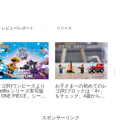
レビュー/レポート
リリース
新製品
おすすめ・お役立ち
レビュー
レゴ(R)ワンピースより
お子さまへの初めてのレ
レゴ(R
etflix シリーズ実写版
ゴ(R)ブロックは「4+」
の表情
ONE PIECE」シーズ
をチェック。4歳からの
変化を
ン2をモチーフとした新
男の子向け、女の子向け
製品ラインナップが登
レゴ(R)製品のご紹介
場！【4月9日予約開始・
8月1日発売】
スポンサーリンク