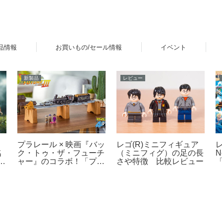
品情報
お買いもの/セール情報
イベント
新製品
レビュー
ッ
プラレール × 映画『バッ
レゴ(R)ミニフィギュア
名
N
ク・トゥ・ザ・フューチ
（ミニフィグ）の足の長
登
「
ャー』のコラボ！「プラ
さや特徴 比較レビュー
ド
レール バック・トゥ・
な
ザ・フューチャー
PART3 蒸気機関車131
】
号＆タイムマシン」
2025年10月新登場！