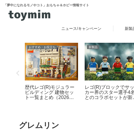
「夢中になれるモノやコト」おもちゃ＆ホビー情報サイト
ニュース/キャンペーン
新製
おすすめ・お役立ち
新製品
レゴ(R)ブロックでサ
ゴ(R)
歴代レゴ(R)モジュラー
カー界のスター選手4
られる互
ビルディング 建物セッ
とのコラボセットが新
ッテ」レ
ト一覧まとめ（2026年
場！その他FIFAワール
最新版）
カップ公式エンブレム
ども発売【予約開始・
2026年5月・6月発売
グレムリン