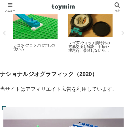
メニュー
検索
レゴ(R)ウォッチ腕時計の
ろ
レゴ(R)ブロックはずしの
歴
電池交換を解説：手順や
使い方
ル
注意点、失敗しないため
覧
のポイントなど
ナショナルジオグラフィック（2020）
当サイトはアフィリエイト広告を利用しています。