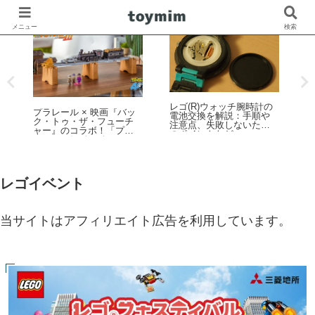
メニュー
検索
の
レゴ(R)公式オンラインス
ビートルズやウォーホル
レ
トアで2026年「スター・
がアートパネルに！作っ
ト
ウォーズの日」イベント
て飾れる大人の「レゴ(R)
K
を開催！ダークセーバー
アート」新登場
(
などの購入特典プレゼン
接
トやUCS新作発売など 5月
8
1日～6日
レゴイベント
当サイトはアフィリエイト広告を利用しています。