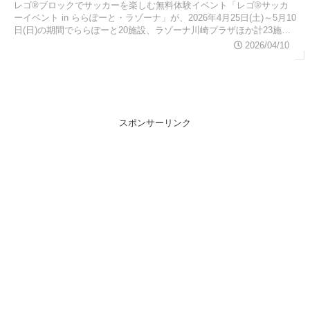
レゴ®ブロックでサッカーを楽しむ無料体験イベント「レゴ®サッカ
ーイベント in ららぽーと・ラゾーナ」が、2026年4月25日(土)～5月10
日(日)の期間でららぽーと20施設、ラゾーナ川崎プラザほか計23施設
にて開催されます。FIFAワールドカップ™公式トロフィーの体験など
2026/04/10
レゴ®コンテンツが盛りだくさんのGWイベントです。
スポンサーリンク