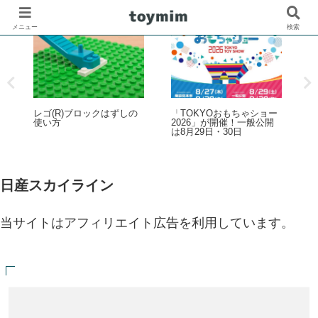
メニュー
検索
ろ
レゴ(R)ブロックはずしの
「TOKYOおもちゃショー
歴
使い方
2026」が開催！一般公開
ル
は8月29日・30日
覧
日産スカイライン
当サイトはアフィリエイト広告を利用しています。