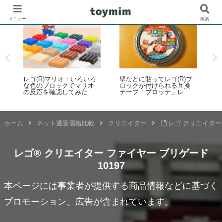
メニュー
検索
レゴ(R)マリオ：いろいろ
壁などに貼ってレゴ(R)ブ
「
な色のブロックでマリオ
ロックが付けられる互換
i
の反応を確認してみた
テープ「ブロッテ」レビ
ュー
催
ホーム
ネット通販価格比較
クリエイター
レゴ クリエイター 
レゴ® クリエイター ファイヤー ブリゲード
10197
本ページには事業者が提供する商品情報などに基づく
プロモーション、広告が含まれています。