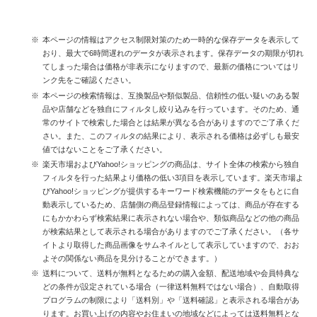
本ページの情報はアクセス制限対策のため一時的な保存データを表示して
おり、最大で6時間遅れのデータが表示されます。保存データの期限が切れ
てしまった場合は価格が非表示になりますので、最新の価格についてはリ
ンク先をご確認ください。
本ページの検索情報は、互換製品や類似製品、信頼性の低い疑いのある製
品や店舗などを独自にフィルタし絞り込みを行っています。そのため、通
常のサイトで検索した場合とは結果が異なる合がありますのでご了承くだ
さい。また、このフィルタの結果により、表示される価格は必ずしも最安
値ではないことをご了承ください。
楽天市場およびYahoo!ショッピングの商品は、サイト全体の検索から独自
フィルタを行った結果より価格の低い3項目を表示しています。楽天市場よ
びYahoo!ショッピングが提供するキーワード検索機能のデータをもとに自
動表示しているため、店舗側の商品登録情報によっては、商品が存在する
にもかかわらず検索結果に表示されない場合や、類似商品などの他の商品
が検索結果として表示される場合がありますのでご了承ください。（各サ
イトより取得した商品画像をサムネイルとして表示していますので、おお
よその関係ない商品を見分けることができます。）
送料について、送料が無料となるための購入金額、配送地域や会員特典な
どの条件が設定されている場合（一律送料無料ではない場合）、自動取得
プログラムの制限により「送料別」や「送料確認」と表示される場合があ
ります。お買い上げの内容やお住まいの地域などによっては送料無料とな