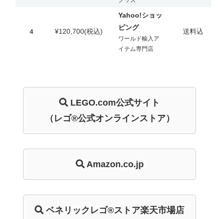
グッズ
Yahoo!ショッ
ピング
¥120,700
(税込)
送料込
4
ワールド輸入ア
イテム専門店
LEGO.com
公式サイト
（レゴ®公式オンラインストア）
Amazon.co.jp
ベネリック
レゴ®ストア
楽天市場店