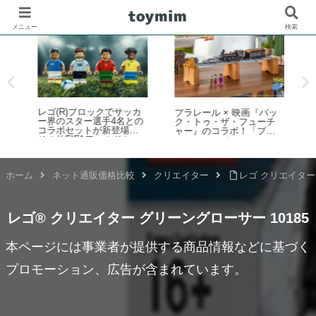
メニュー
検索
レゴ(R)ブロックでサッカ
ー
プラレール × 映画『バッ
壁
ー界のスター選手4名との
ク・トゥ・ザ・フューチ
コラボセットが新登場！
ャー』のコラボ！「プラ
その他FIFAワールドカッ
レール バック・トゥ・
プ公式エンブレムなども
ザ・フューチャー PART3
発売【予約開始・2026年5
蒸気機関車131号＆タイム
月・6月発売】
マシン」2025年10月新登
ホーム
ネット通販価格比較
クリエイター
レゴ クリエイター 
場！
レゴ® クリエイター グリーングローサー 10185
本ページには事業者が提供する商品情報などに基づく
プロモーション、広告が含まれています。