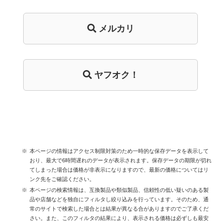
メルカリ
ヤフオク！
本ページの情報はアクセス制限対策のため一時的な保存データを表示して
おり、最大で6時間遅れのデータが表示されます。保存データの期限が切れ
てしまった場合は価格が非表示になりますので、最新の価格についてはリ
ンク先をご確認ください。
本ページの検索情報は、互換製品や類似製品、信頼性の低い疑いのある製
品や店舗などを独自にフィルタし絞り込みを行っています。そのため、通
常のサイトで検索した場合とは結果が異なる合がありますのでご了承くだ
さい。また、このフィルタの結果により、表示される価格は必ずしも最安