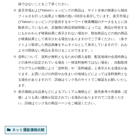
値ではないことをご了承ください。
楽天市場およびYahoo!ショッピングの商品は、サイト全体の検索から独自
フィルタを行った結果より価格の低い3項目を表示しています。楽天市場よ
びYahoo!ショッピングが提供するキーワード検索機能のデータをもとに自
動表示しているため、店舗側の商品登録情報によっては、商品が存在する
にもかかわらず検索結果に表示されない場合や、類似商品などの他の商品
が検索結果として表示される場合がありますのでご了承ください。（各サ
イトより取得した商品画像をサムネイルとして表示していますので、おお
よその関係ない商品を見分けることができます。）
送料について、送料が無料となるための購入金額、配送地域や会員特典な
どの条件が設定されている場合（一律送料無料ではない場合）、自動取得
プログラムの制限により「送料別」や「送料確認」と表示される場合があ
ります。お買い上げの内容やお住まいの地域などによっては送料無料とな
る場合がありますので、詳細はリンク先のサイトでご確認をお願いいたし
ます。
表示価格は出品者などによるプレミアム価格など、販売参考小売価格（定
価）よりも高い価格が設定されている場合がありますのでご注意くださ
い。詳細はリンク先の商品ページをご確認ください。
ネット通販価格比較