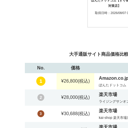
ぽんたドットコム【すり
対策店】
取得日時：2026/08/07 0
大手通販サイト商品価格比較表
No.
価格
Amazon.co.j
1
¥26,800
(税込)
ぽんたドットコム
楽天市場
¥28,000
(税込)
2
ライジングサンオ
楽天市場
¥30,688
(税込)
3
kai-shop 楽天市
楽天市場