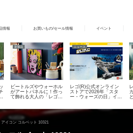
品情報
お買いもの/セール情報
イベント
新製品
ニュース
レゴ(R)公式オンライン
ッ
ビートルズやウォーホル
ストアで2026年「スタ
チ
がアートパネルに！作っ
ー・ウォーズの日」イベ
ラ
て飾れる大人の「レゴ
ントを開催！ダークセー
(R) アート」新登場
バーなどの購入特典プレ
ゼントやUCS新作発売
など 5月1日～6日
2
 アイコン コルベット 10321