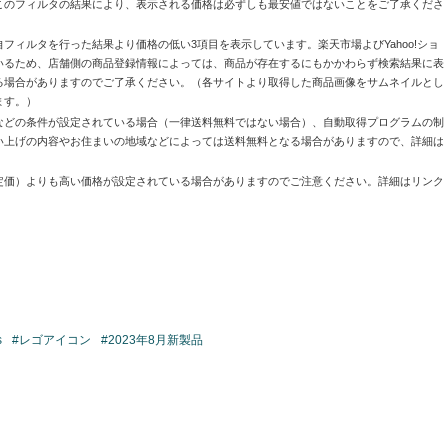
このフィルタの結果により、表示される価格は必ずしも最安値ではないことをご了承くださ
自フィルタを行った結果より価格の低い3項目を表示しています。楽天市場よびYahoo!ショ
いるため、店舗側の商品登録情報によっては、商品が存在するにもかかわらず検索結果に表
る場合がありますのでご了承ください。（各サイトより取得した商品画像をサムネイルとし
ます。）
などの条件が設定されている場合（一律送料無料ではない場合）、自動取得プログラムの制
い上げの内容やお住まいの地域などによっては送料無料となる場合がありますので、詳細は
定価）よりも高い価格が設定されている場合がありますのでご注意ください。詳細はリンク
s
#レゴアイコン
#2023年8月新製品