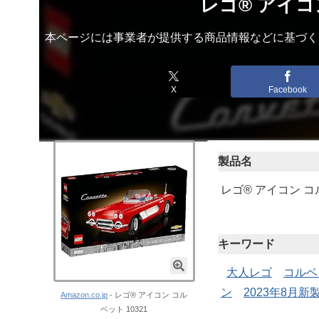
レゴ® アイコン
本ページには事業者が提供する商品情報などに基づく
X
Facebook
製品名
レゴ® アイコン コル
キーワード
大人レゴ
コルベ
ン
2023年8月新
Amazon.co.jp
- レゴ® アイコン コル
ベット 10321