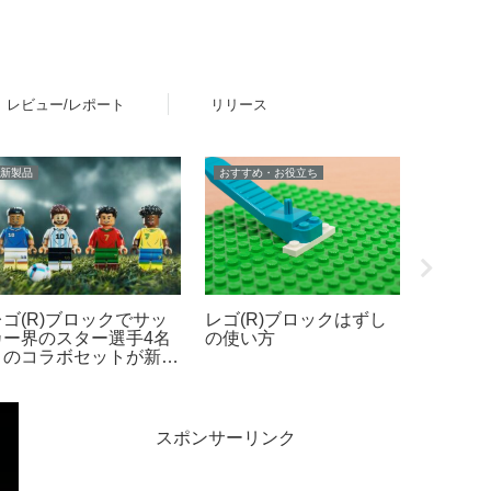
レビュー/レポート
リリース
新製品
おすすめ・お役立ち
レビュー
レゴ(R)ブロックでサッ
レゴ(R)ブロックはずし
レゴ(R
カー界のスター選手4名
の使い方
の表情
とのコラボセットが新登
変化を
場！その他FIFAワールド
カップ公式エンブレムな
ども発売【予約開始・
026年5月・6月発売】
スポンサーリンク