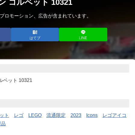
 コルベット 10321
プロモーション、広告が含まれています。
はてブ
LINE
ベット 10321
ット
レゴ
LEGO
流通限定
2023
Icons
レゴアイコ
製品