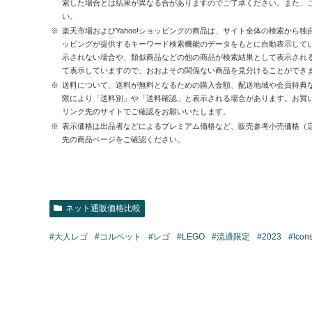
索した場合とは結果が異なる合がありますのでご了承ください。また、
い。
楽天市場およびYahoo!ショッピングの商品は、サイト全体の検索から独
ッピングが提供するキーワード検索機能のデータをもとに自動表示して
示されない場合や、類似商品などの他の商品が検索結果として表示され
て表示していますので、おおよその関係ない商品を見分けることができ
送料について、送料が無料となるための購入金額、配送地域や会員特典
限により「送料別」や「送料確認」と表示される場合があります。お買
リンク先のサイトでご確認をお願いいたします。
表示価格は出品者などによるプレミアム価格など、販売参考小売価格（
先の商品ページをご確認ください。
ネット通販価格比較
#大人レゴ
#コルベット
#レゴ
#LEGO
#流通限定
#2023
#Icon