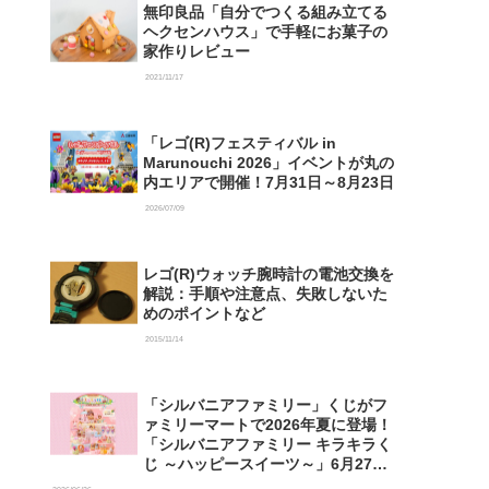
無印良品「自分でつくる組み立てる
ヘクセンハウス」で手軽にお菓子の
家作りレビュー
2021/11/17
「レゴ(R)フェスティバル in
Marunouchi 2026」イベントが丸の
内エリアで開催！7月31日～8月23日
2026/07/09
レゴ(R)ウォッチ腕時計の電池交換を
解説：手順や注意点、失敗しないた
めのポイントなど
2015/11/14
「シルバニアファミリー」くじがフ
ァミリーマートで2026年夏に登場！
「シルバニアファミリー キラキラく
じ ～ハッピースイーツ～」6月27日
発売開始