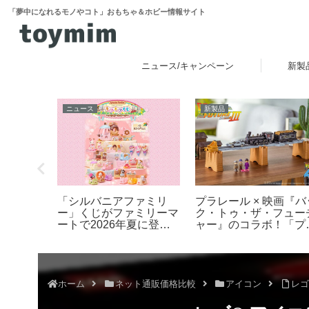
「夢中になれるモノやコト」おもちゃ＆ホビー情報サイト
ニュース/キャンペーン
新製
ニュース
新製品
でつくる
「シルバニアファミリ
プラレール × 映画『バ
センハウ
ー」くじがファミリーマ
ク・トゥ・ザ・フュー
菓子の家
ートで2026年夏に登
ャー』のコラボ！「プ
場！「シルバニアファミ
レール バック・トゥ・
リー キラキラくじ ～ハ
ザ・フューチャー
ッピースイーツ～」6月
PART3 蒸気機関車131
27日発売開始
号＆タイムマシン」
2025年10月新登場！
ホーム
ネット通販価格比較
アイコン
レゴ