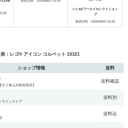
替え詐欺
取得日時：2026/08/07 01:05
いいね!ワールドセレクトショッ
1:05
プ
取得日時：2026/08/07 01:05
：レゴ® アイコン コルベット 10321
ショップ情報
送料
p
送料確認
【すり替え詐欺対策店】
送料別
ンラインストア
送料込
場店