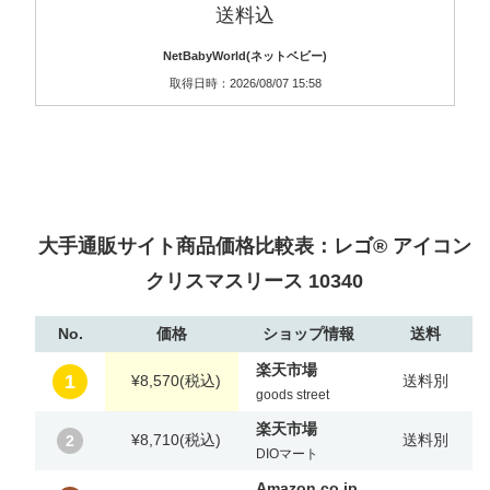
送料込
NetBabyWorld(ネットベビー)
取得日時：2026/08/07 15:58
大手通販サイト商品価格比較表：レゴ® アイコン
クリスマスリース 10340
No.
価格
ショップ情報
送料
楽天市場
1
¥8,570
(税込)
送料別
goods street
楽天市場
¥8,710
(税込)
送料別
2
DIOマート
Amazon.co.jp