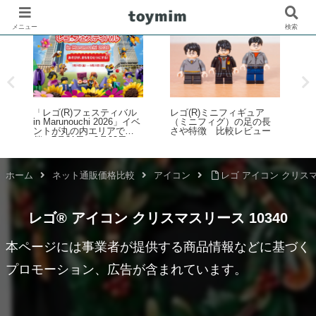
メニュー
検索
ブ
「レゴ(R)フェスティバル
レゴ(R)ミニフィギュア
レ
in Marunouchi 2026」イベ
（ミニフィグ）の足の長
ントが丸の内エリアで開
さや特徴 比較レビュー
催！7月31日～8月23日
ホーム
ネット通販価格比較
アイコン
レゴ アイコン クリスマ
レゴ® アイコン クリスマスリース 10340
本ページには事業者が提供する商品情報などに基づく
プロモーション、広告が含まれています。