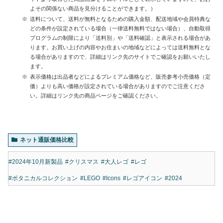
よその関係ない商品を見分けることができます。）
送料について、送料が無料となるための購入金額、配送地域や会員特典な
どの条件が設定されている場合（一律送料無料ではない場合）、自動取得
プログラムの制限により「送料別」や「送料確認」と表示される場合があ
ります。お買い上げの内容やお住まいの地域などによっては送料無料とな
る場合がありますので、詳細はリンク先のサイトでご確認をお願いいたし
ます。
表示価格は出品者などによるプレミアム価格など、販売参考小売価格（定
価）よりも高い価格が設定されている場合がありますのでご注意くださ
い。詳細はリンク先の商品ページをご確認ください。
ネット通販価格比較
#2024年10月新製品
#クリスマス
#大人レゴ
#レゴ
#ボタニカルコレクション
#LEGO
#Icons
#レゴアイコン
#2024