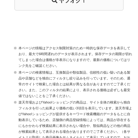
ヤフオク！
本ページの情報はアクセス制限対策のため一時的な保存データを表示して
おり、最大で6時間遅れのデータが表示されます。保存データの期限が切れ
てしまった場合は価格が非表示になりますので、最新の価格についてはリ
ンク先をご確認ください。
本ページの検索情報は、互換製品や類似製品、信頼性の低い疑いのある製
品や店舗などを独自にフィルタし絞り込みを行っています。そのため、通
常のサイトで検索した場合とは結果が異なる合がありますのでご了承くだ
さい。また、このフィルタの結果により、表示される価格は必ずしも最安
値ではないことをご了承ください。
楽天市場およびYahoo!ショッピングの商品は、サイト全体の検索から独自
フィルタを行った結果より価格の低い3項目を表示しています。楽天市場よ
びYahoo!ショッピングが提供するキーワード検索機能のデータをもとに自
動表示しているため、店舗側の商品登録情報によっては、商品が存在する
にもかかわらず検索結果に表示されない場合や、類似商品などの他の商品
が検索結果として表示される場合がありますのでご了承ください。（各サ
イトより取得した商品画像をサムネイルとして表示していますので、おお