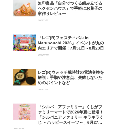
無印良品「自分でつくる組み立てる
ヘクセンハウス」で手軽にお菓子の
家作りレビュー
2021/11/17
「レゴ(R)フェスティバル in
Marunouchi 2026」イベントが丸の
内エリアで開催！7月31日～8月23日
2026/07/09
レゴ(R)ウォッチ腕時計の電池交換を
解説：手順や注意点、失敗しないた
めのポイントなど
2015/11/14
「シルバニアファミリー」くじがフ
ァミリーマートで2026年夏に登場！
「シルバニアファミリー キラキラく
じ ～ハッピースイーツ～」6月27日
発売開始