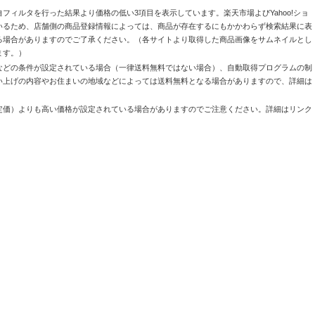
自フィルタを行った結果より価格の低い3項目を表示しています。楽天市場よびYahoo!ショ
いるため、店舗側の商品登録情報によっては、商品が存在するにもかかわらず検索結果に表
る場合がありますのでご了承ください。（各サイトより取得した商品画像をサムネイルとし
ます。）
などの条件が設定されている場合（一律送料無料ではない場合）、自動取得プログラムの制
い上げの内容やお住まいの地域などによっては送料無料となる場合がありますので、詳細は
定価）よりも高い価格が設定されている場合がありますのでご注意ください。詳細はリンク