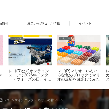
品情報
お買いもの/セール情報
イベント
ニュース
レビュー
レゴ(R)公式オンライン
レゴ(R)マリオ：いろい
ストアで2026年「スタ
マ
ろな色のブロックでマリ
ー・ウォーズの日」イベ
オの反応を確認してみた
ントを開催！ダークセー
ミ
バーなどの購入特典プレ
ハ
ゼントやUCS新作発売
月
など 5月1日～6日
2
レゴ(R) マインクラフト ネザーの砦 21185