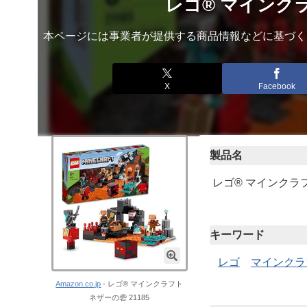
レゴ® マインクラ
本ページには事業者が提供する商品情報などに基づく
X
Facebook
製品名
レゴ® マインクラフ
キーワード
レゴ
マインクラ
Amazon.co.jp
- レゴ® マインクラフト
ネザーの砦 21185