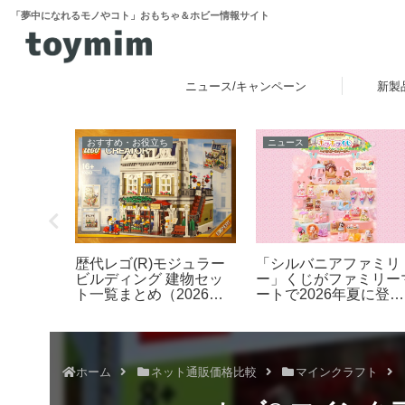
「夢中になれるモノやコト」おもちゃ＆ホビー情報サイト
ニュース/キャンペーン
新製
おすすめ・お役立ち
ニュース
クはずし
歴代レゴ(R)モジュラー
「シルバニアファミリ
ビルディング 建物セッ
ー」くじがファミリー
ト一覧まとめ（2026年
ートで2026年夏に登
最新版）
場！「シルバニアファ
リー キラキラくじ ～
ッピースイーツ～」6
27日発売開始
ホーム
ネット通販価格比較
マインクラフト