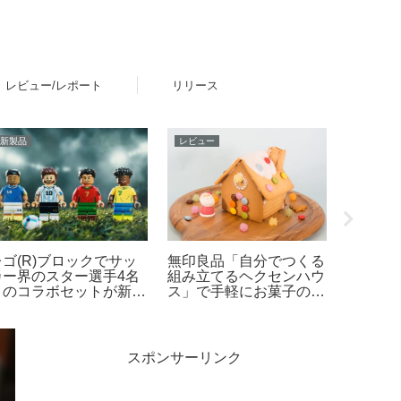
レビュー/レポート
リリース
新製品
レビュー
イベント
レゴ(R)ブロックでサッ
無印良品「自分でつくる
『ホッ
カー界のスター選手4名
組み立てるヘクセンハウ
界を楽
とのコラボセットが新登
ス」で手軽にお菓子の家
「HOT 
場！その他FIFAワールド
作りレビュー
WORL
カップ公式エンブレムな
ル ワー
ども発売【予約開始・
決定！2
026年5月・6月発売】
20日
スポンサーリンク