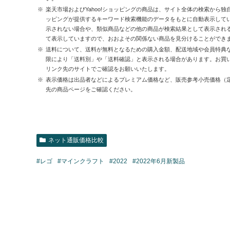
楽天市場およびYahoo!ショッピングの商品は、サイト全体の検索から独
ッピングが提供するキーワード検索機能のデータをもとに自動表示して
示されない場合や、類似商品などの他の商品が検索結果として表示され
て表示していますので、おおよその関係ない商品を見分けることができ
送料について、送料が無料となるための購入金額、配送地域や会員特典
限により「送料別」や「送料確認」と表示される場合があります。お買
リンク先のサイトでご確認をお願いいたします。
表示価格は出品者などによるプレミアム価格など、販売参考小売価格（
先の商品ページをご確認ください。
ネット通販価格比較
#レゴ
#マインクラフト
#2022
#2022年6月新製品