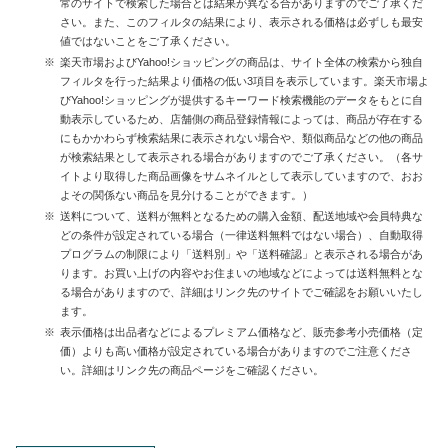
常のサイトで検索した場合とは結果が異なる合がありますのでご了承くだ
さい。また、このフィルタの結果により、表示される価格は必ずしも最安
値ではないことをご了承ください。
楽天市場およびYahoo!ショッピングの商品は、サイト全体の検索から独自
フィルタを行った結果より価格の低い3項目を表示しています。楽天市場よ
びYahoo!ショッピングが提供するキーワード検索機能のデータをもとに自
動表示しているため、店舗側の商品登録情報によっては、商品が存在する
にもかかわらず検索結果に表示されない場合や、類似商品などの他の商品
が検索結果として表示される場合がありますのでご了承ください。（各サ
イトより取得した商品画像をサムネイルとして表示していますので、おお
よその関係ない商品を見分けることができます。）
送料について、送料が無料となるための購入金額、配送地域や会員特典な
どの条件が設定されている場合（一律送料無料ではない場合）、自動取得
プログラムの制限により「送料別」や「送料確認」と表示される場合があ
ります。お買い上げの内容やお住まいの地域などによっては送料無料とな
る場合がありますので、詳細はリンク先のサイトでご確認をお願いいたし
ます。
表示価格は出品者などによるプレミアム価格など、販売参考小売価格（定
価）よりも高い価格が設定されている場合がありますのでご注意くださ
い。詳細はリンク先の商品ページをご確認ください。