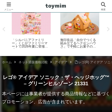
メニュー
検索
「シルバニアファミリ
無印良品「自分でつくる
レ
ー」くじがファミリーマ
組み立てるヘクセンハウ
ト
ン
ートで2026年夏に登場！
ス」で手軽にお菓子の家
K
品
「シルバニアファミリー
作りレビュー
(
4
キラキラくじ ～ハッピー
接
発
スイーツ～」6月27日発売
8
開始
ホーム
ネット通販価格比較
アイデア
レゴ(R) アイデア ソ
レゴ® アイデア ソニック・ザ・ヘッジホッグ™
– グリーンヒルゾーン 21331
本ページには事業者が提供する商品情報などに基づく
プロモーション、広告が含まれています。