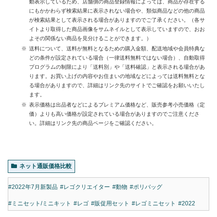
動表示しているため、店舗側の商品登録情報によっては、商品が存在する
にもかかわらず検索結果に表示されない場合や、類似商品などの他の商品
が検索結果として表示される場合がありますのでご了承ください。（各サ
イトより取得した商品画像をサムネイルとして表示していますので、おお
よその関係ない商品を見分けることができます。）
送料について、送料が無料となるための購入金額、配送地域や会員特典な
どの条件が設定されている場合（一律送料無料ではない場合）、自動取得
プログラムの制限により「送料別」や「送料確認」と表示される場合があ
ります。お買い上げの内容やお住まいの地域などによっては送料無料とな
る場合がありますので、詳細はリンク先のサイトでご確認をお願いいたし
ます。
表示価格は出品者などによるプレミアム価格など、販売参考小売価格（定
価）よりも高い価格が設定されている場合がありますのでご注意くださ
い。詳細はリンク先の商品ページをご確認ください。
ネット通販価格比較
#2022年7月新製品
#レゴクリエイター
#動物
#ポリバッグ
#ミニセット/ミニキット
#レゴ
#販促用セット
#レゴミニセット
#2022