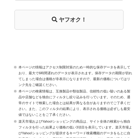
ヤフオク！
本ページの情報はアクセス制限対策のため一時的な保存データを表示して
おり、最大で6時間遅れのデータが表示されます。保存データの期限が切れ
てしまった場合は価格が非表示になりますので、最新の価格についてはリ
ンク先をご確認ください。
本ページの検索情報は、互換製品や類似製品、信頼性の低い疑いのある製
品や店舗などを独自にフィルタし絞り込みを行っています。そのため、通
常のサイトで検索した場合とは結果が異なる合がありますのでご了承くだ
さい。また、このフィルタの結果により、表示される価格は必ずしも最安
値ではないことをご了承ください。
楽天市場およびYahoo!ショッピングの商品は、サイト全体の検索から独自
フィルタを行った結果より価格の低い3項目を表示しています。楽天市場よ
びYahoo!ショッピングが提供するキーワード検索機能のデータをもとに自