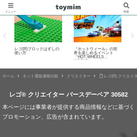
メニュー
検索
ル
レゴ(R)ブロックはずしの
『ホットウィール』の世
レ
ベ
使い方
界を楽しめるイベント
「HOT WHEELS
WORLD（ホットウィール
ワールド）」が開催決
定！2026年7月15日～20日
ホーム
ネット通販価格比較
クリエイター
レゴ(R) クリエイ
レゴ® クリエイター バースデーベア 30582
本ページには事業者が提供する商品情報などに基づく
プロモーション、広告が含まれています。