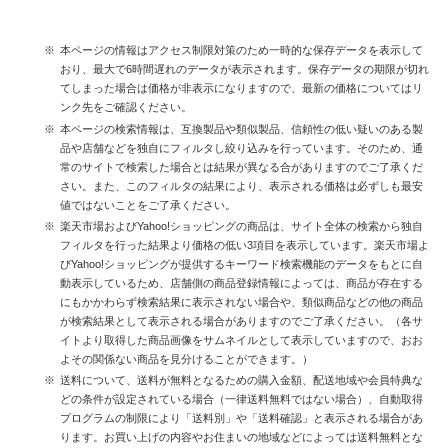
本ページの情報はアクセス制限対策のため一時的な保存データを表示して
おり、最大で6時間遅れのデータが表示されます。保存データの期限が切れ
てしまった場合は価格が非表示になりますので、最新の価格についてはリ
ンク先をご確認ください。
本ページの検索情報は、互換製品や類似製品、信頼性の低い疑いのある製
品や店舗などを独自にフィルタし絞り込みを行っています。そのため、通
常のサイトで検索した場合とは結果が異なる合がありますのでご了承くだ
さい。また、このフィルタの結果により、表示される価格は必ずしも最安
値ではないことをご了承ください。
楽天市場およびYahoo!ショッピングの商品は、サイト全体の検索から独自
フィルタを行った結果より価格の低い3項目を表示しています。楽天市場よ
びYahoo!ショッピングが提供するキーワード検索機能のデータをもとに自
動表示しているため、店舗側の商品登録情報によっては、商品が存在する
にもかかわらず検索結果に表示されない場合や、類似商品などの他の商品
が検索結果として表示される場合がありますのでご了承ください。（各サ
イトより取得した商品画像をサムネイルとして表示していますので、おお
よその関係ない商品を見分けることができます。）
送料について、送料が無料となるための購入金額、配送地域や会員特典な
どの条件が設定されている場合（一律送料無料ではない場合）、自動取得
プログラムの制限により「送料別」や「送料確認」と表示される場合があ
ります。お買い上げの内容やお住まいの地域などによっては送料無料とな