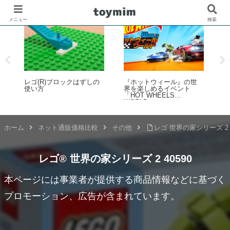
メニュー
検索
ブロックはずしの
『ホットウィール』の世
歴代レゴ(R)モジュラ
界を楽しめるイベント
ルディング 建物セッ
「HOT WHEELS
覧まとめ（2026年最
WORLD（ホットウィール
版）
ワールド）」が開催決
定！2026年7月15日～20日
ホーム
ネット通販価格比較
その他
レゴ 世界の家シリーズ 2 4
レゴ® 世界の家シリーズ 2 40590
本ページには事業者が提供する商品情報などに基づく
プロモーション、広告が含まれています。