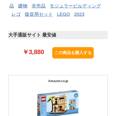
品
建物
非売品
モジュラービルディング
レゴ
販促用セット
LEGO
2023
大手通販サイト 最安値
￥
3,880
Amazon.co.jp