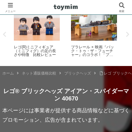
メニュー
検索
の
レゴ(R)ミニフィギュア
プラレール × 映画『バッ
（ミニフィグ）の足の長
ク・トゥ・ザ・フューチ
さや特徴 比較レビュー
ャー』のコラボ！「プラ
レール バック・トゥ・
2
ザ・フューチャー PART3
蒸気機関車131号＆タイム
マシン」2025年10月新登
ホーム
ネット通販価格比較
ブリックヘッズ
レゴ ブリックヘ
場！
レゴ® ブリックヘッズ アイアン・スパイダーマ
ン 40670
本ページには事業者が提供する商品情報などに基づく
プロモーション、広告が含まれています。