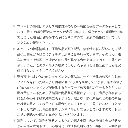
本ページの情報はアクセス制限対策のため一時的な保存データを表示して
おり、最大で6時間遅れのデータが表示されます。保存データの期限が切れ
てしまった場合は価格が非表示になりますので、最新の価格についてはリ
ンク先をご確認ください。
本ページの検索情報は、互換製品や類似製品、信頼性の低い疑いのある製
品や店舗などを独自にフィルタし絞り込みを行っています。そのため、通
常のサイトで検索した場合とは結果が異なる合がありますのでご了承くだ
さい。また、このフィルタの結果により、表示される価格は必ずしも最安
値ではないことをご了承ください。
楽天市場およびYahoo!ショッピングの商品は、サイト全体の検索から独自
フィルタを行った結果より価格の低い3項目を表示しています。楽天市場よ
びYahoo!ショッピングが提供するキーワード検索機能のデータをもとに自
動表示しているため、店舗側の商品登録情報によっては、商品が存在する
にもかかわらず検索結果に表示されない場合や、類似商品などの他の商品
が検索結果として表示される場合がありますのでご了承ください。（各サ
イトより取得した商品画像をサムネイルとして表示していますので、おお
よその関係ない商品を見分けることができます。）
送料について、送料が無料となるための購入金額、配送地域や会員特典な
どの条件が設定されている場合（一律送料無料ではない場合）、自動取得