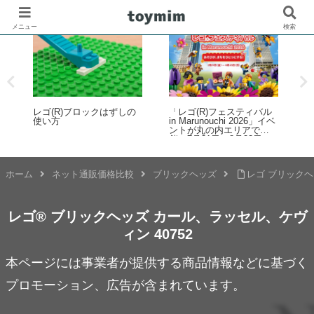
メニュー
検索
ビ
レゴ(R)ブロックはずしの
「レゴ(R)フェスティバル
レ
一
使い方
in Marunouchi 2026」イベ
ト
ントが丸の内エリアで開
K
催！7月31日～8月23日
(
接
8
ホーム
ネット通販価格比較
ブリックヘッズ
レゴ ブリックヘ
レゴ® ブリックヘッズ カール、ラッセル、ケヴ
ィン 40752
本ページには事業者が提供する商品情報などに基づく
プロモーション、広告が含まれています。