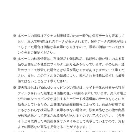
本ページの情報はアクセス制限対策のため一時的な保存データを表示して
おり、最大で6時間遅れのデータが表示されます。保存データの期限が切れ
てしまった場合は価格が非表示になりますので、最新の価格についてはリ
ンク先をご確認ください。
本ページの検索情報は、互換製品や類似製品、信頼性の低い疑いのある製
品や店舗などを独自にフィルタし絞り込みを行っています。そのため、通
常のサイトで検索した場合とは結果が異なる合がありますのでご了承くだ
さい。また、このフィルタの結果により、表示される価格は必ずしも最安
値ではないことをご了承ください。
楽天市場およびYahoo!ショッピングの商品は、サイト全体の検索から独自
フィルタを行った結果より価格の低い3項目を表示しています。楽天市場よ
びYahoo!ショッピングが提供するキーワード検索機能のデータをもとに自
動表示しているため、店舗側の商品登録情報によっては、商品が存在する
にもかかわらず検索結果に表示されない場合や、類似商品などの他の商品
が検索結果として表示される場合がありますのでご了承ください。（各サ
イトより取得した商品画像をサムネイルとして表示していますので、おお
よその関係ない商品を見分けることができます。）