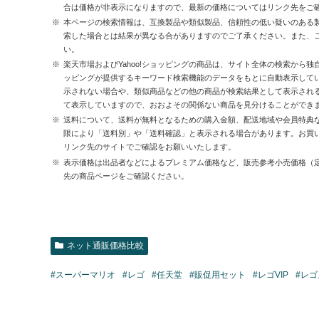
合は価格が非表示になりますので、最新の価格についてはリンク先をご
本ページの検索情報は、互換製品や類似製品、信頼性の低い疑いのある
索した場合とは結果が異なる合がありますのでご了承ください。また、
い。
楽天市場およびYahoo!ショッピングの商品は、サイト全体の検索から独
ッピングが提供するキーワード検索機能のデータをもとに自動表示して
示されない場合や、類似商品などの他の商品が検索結果として表示され
て表示していますので、おおよその関係ない商品を見分けることができ
送料について、送料が無料となるための購入金額、配送地域や会員特典
限により「送料別」や「送料確認」と表示される場合があります。お買
リンク先のサイトでご確認をお願いいたします。
表示価格は出品者などによるプレミアム価格など、販売参考小売価格（
先の商品ページをご確認ください。
ネット通販価格比較
#スーパーマリオ
#レゴ
#任天堂
#販促用セット
#レゴVIP
#レ