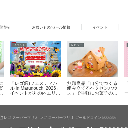
品情報
お買いもの/セール情報
イベント
レビュー
ニュース
レゴ(R)公式オンライン
ア
レゴ(R)マリオ：マリオ
ストアで2026年「スタ
長
の表情やリアクションの
ー・ウォーズの日」イベ
ー
変化を確認してみた
ントを開催！ダークセー
バーなどの購入特典プレ
ゼントやUCS新作発売
など 5月1日～6日
レゴ スーパーマリオ レゴ スーパーマリオ ゴールドコイン 5006396