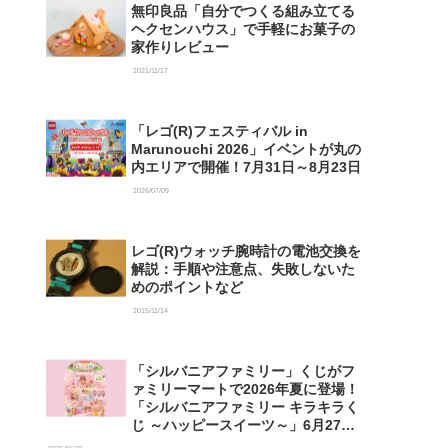
無印良品「自分でつくる組み立てる
ヘクセンハウス」で手軽にお菓子の
家作りレビュー
2021/11/17
「レゴ(R)フェスティバル in
Marunouchi 2026」イベントが丸の
内エリアで開催！7月31日～8月23日
2026/07/09
レゴ(R)ウォッチ腕時計の電池交換を
解説：手順や注意点、失敗しないた
めのポイントなど
2015/11/14
「シルバニアファミリー」くじがフ
ァミリーマートで2026年夏に登場！
「シルバニアファミリー キラキラく
じ ～ハッピースイーツ～」6月27日
発売開始