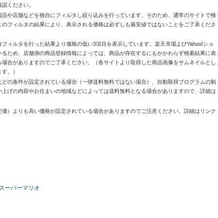
確認ください。
製品や店舗などを独自にフィルタし絞り込みを行っています。そのため、通常のサイトで検
このフィルタの結果により、表示される価格は必ずしも最安値ではないことをご了承くださ
自フィルタを行った結果より価格の低い3項目を表示しています。楽天市場よびYahoo!ショ
いるため、店舗側の商品登録情報によっては、商品が存在するにもかかわらず検索結果に表
る場合がありますのでご了承ください。（各サイトより取得した商品画像をサムネイルとし
ます。）
などの条件が設定されている場合（一律送料無料ではない場合）、自動取得プログラムの制
い上げの内容やお住まいの地域などによっては送料無料となる場合がありますので、詳細は
定価）よりも高い価格が設定されている場合がありますのでご注意ください。詳細はリンク
ゴスーパーマリオ