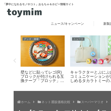
「夢中になれるモノやコト」おもちゃ＆ホビー情報サイト
ニュース/キャンペーン
新製
おすすめ・お役立ち
レビュー
：いろい
お子さまへの初めてのレ
レゴ(R)ミニフィギュ
クでマリ
ゴ(R)ブロックは「4+」
（ミニフィグ）の足の
してみた
をチェック。4歳からの
さや特徴 比較レビュ
男の子向け、女の子向け
レゴ(R)製品のご紹介
ホーム
ネット通販価格比較
スーパーマリオ