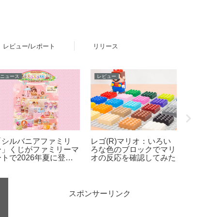
レビュー/レポート
リリース
おすすめ・お役立ち
新製品
おすすめ
レゴ(R)ブロックでサッ
歴代レゴ(R)モジュラー
レゴ(R
カー界のスター選手4名
ビルディング 建物セッ
の使い
とのコラボセットが新登
ト一覧まとめ（2026年
場！その他FIFAワールド
最新版）
カップ公式エンブレムな
ども発売【予約開始・
2026年5月・6月発売】
スポンサーリンク