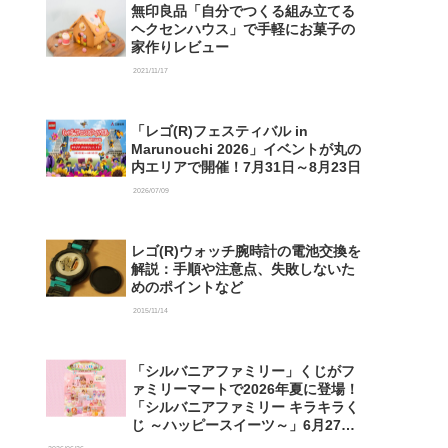
無印良品「自分でつくる組み立てる
ヘクセンハウス」で手軽にお菓子の
家作りレビュー
2021/11/17
「レゴ(R)フェスティバル in
Marunouchi 2026」イベントが丸の
内エリアで開催！7月31日～8月23日
2026/07/09
レゴ(R)ウォッチ腕時計の電池交換を
解説：手順や注意点、失敗しないた
めのポイントなど
2015/11/14
「シルバニアファミリー」くじがフ
ァミリーマートで2026年夏に登場！
「シルバニアファミリー キラキラく
じ ～ハッピースイーツ～」6月27日
発売開始