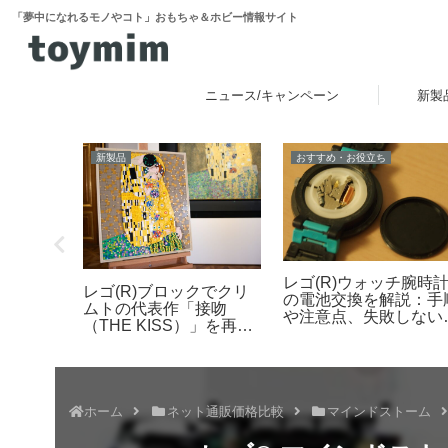
「夢中になれるモノやコト」おもちゃ＆ホビー情報サイト
ニュース/キャンペーン
新製
新製品
おすすめ・お役立ち
レゴ(R)ウォッチ腕時
ゴ(R)
レゴ(R)ブロックでクリ
の電池交換を解説：手
られる互
ムトの代表作「接吻
や注意点、失敗しない
ッテ」レ
（THE KISS）」を再
めのポイントなど
現！「レゴ(R)アート
Gustav Klimt ＜接吻＞
（31221）」2026年8月
発売
ホーム
ネット通販価格比較
マインドストーム