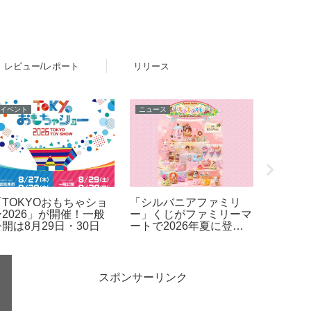
レビュー/レポート
リリース
イベント
ニュース
レビュー
「TOKYOおもちゃショ
「シルバニアファミリ
レゴ(R
ー2026」が開催！一般
ー」くじがファミリーマ
ろな色
開は8月29日・30日
ートで2026年夏に登
オの反
場！「シルバニアファミ
リー キラキラくじ ～ハ
ッピースイーツ～」6月
27日発売開始
スポンサーリンク