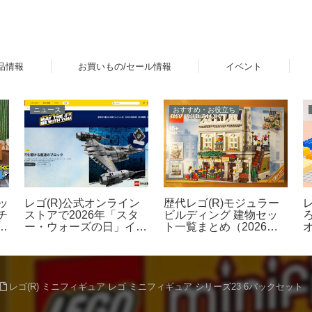
品情報
お買いもの/セール情報
イベント
ニュース
おすすめ・お役立ち
レゴ(R)公式オンライン
ッ
歴代レゴ(R)モジュラー
ストアで2026年「スタ
チ
ビルディング 建物セッ
ー・ウォーズの日」イベ
ラ
ト一覧まとめ（2026年
ントを開催！ダークセー
最新版）
バーなどの購入特典プレ
ゼントやUCS新作発売
など 5月1日～6日
レゴ(R) ミニフィギュア レゴ ミニフィギュア シリーズ23 6パックセット