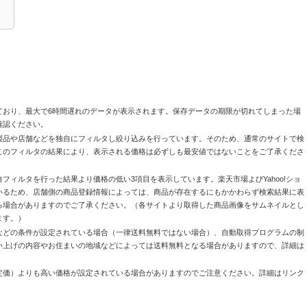
ており、最大で6時間遅れのデータが表示されます。保存データの期限が切れてしまった場
確認ください。
製品や店舗などを独自にフィルタし絞り込みを行っています。そのため、通常のサイトで検
このフィルタの結果により、表示される価格は必ずしも最安値ではないことをご了承くださ
自フィルタを行った結果より価格の低い3項目を表示しています。楽天市場よびYahoo!ショ
いるため、店舗側の商品登録情報によっては、商品が存在するにもかかわらず検索結果に表
る場合がありますのでご了承ください。（各サイトより取得した商品画像をサムネイルとし
ます。）
などの条件が設定されている場合（一律送料無料ではない場合）、自動取得プログラムの制
い上げの内容やお住まいの地域などによっては送料無料となる場合がありますので、詳細は
定価）よりも高い価格が設定されている場合がありますのでご注意ください。詳細はリンク