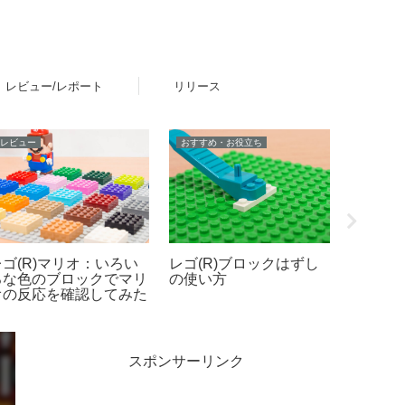
レビュー/レポート
リリース
レビュー
おすすめ・お役立ち
レビュー
レゴ(R)マリオ：いろい
レゴ(R)ブロックはずし
レゴ(R
ろな色のブロックでマリ
の使い方
（ミニ
オの反応を確認してみた
さや特
スポンサーリンク