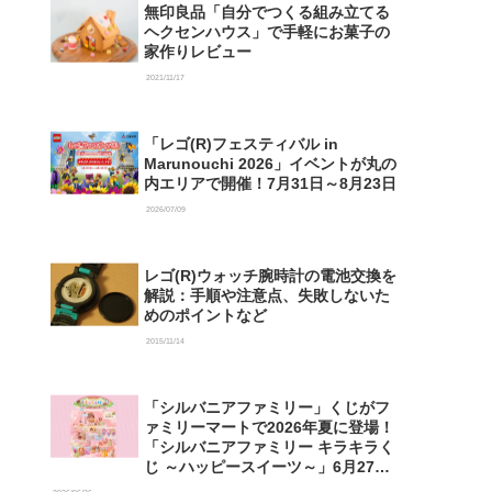
無印良品「自分でつくる組み立てる
ヘクセンハウス」で手軽にお菓子の
家作りレビュー
2021/11/17
「レゴ(R)フェスティバル in
Marunouchi 2026」イベントが丸の
内エリアで開催！7月31日～8月23日
2026/07/09
レゴ(R)ウォッチ腕時計の電池交換を
解説：手順や注意点、失敗しないた
めのポイントなど
2015/11/14
「シルバニアファミリー」くじがフ
ァミリーマートで2026年夏に登場！
「シルバニアファミリー キラキラく
じ ～ハッピースイーツ～」6月27日
発売開始