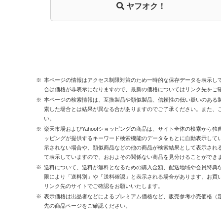
ヤフオク！
本ページの情報はアクセス制限対策のため一時的な保存データを表示し
合は価格が非表示になりますので、最新の価格についてはリンク先をご
本ページの検索情報は、互換製品や類似製品、信頼性の低い疑いのある
索した場合とは結果が異なる合がありますのでご了承ください。また、
い。
楽天市場およびYahoo!ショッピングの商品は、サイト全体の検索から独
ッピングが提供するキーワード検索機能のデータをもとに自動表示して
示されない場合や、類似商品などの他の商品が検索結果として表示され
て表示していますので、おおよその関係ない商品を見分けることができ
送料について、送料が無料となるための購入金額、配送地域や会員特典
限により「送料別」や「送料確認」と表示される場合があります。お買
リンク先のサイトでご確認をお願いいたします。
表示価格は出品者などによるプレミアム価格など、販売参考小売価格（
先の商品ページをご確認ください。