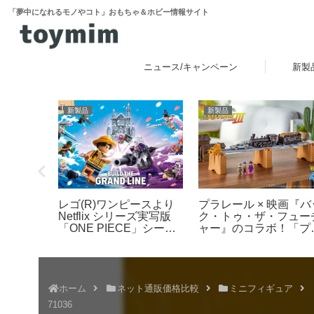
「夢中になれるモノやコト」おもちゃ＆ホビー情報サイト
ニュース/キャンペーン
新製
新製品
新製品
レゴ(R)ワンピースより
：マリオ
プラレール × 映画『バ
Netflix シリーズ実写版
ションの
ク・トゥ・ザ・フュー
「ONE PIECE」シーズ
みた
ャー』のコラボ！「プ
ン2をモチーフとした新
レール バック・トゥ・
製品ラインナップが登
ザ・フューチャー
場！【4月9日予約開始・
PART3 蒸気機関車131
8月1日発売】
号＆タイムマシン」
2025年10月新登場！
ホーム
ネット通販価格比較
ミニフィギュア
71036