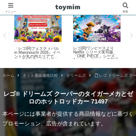
メニュー
検索
レゴ(R)ワンピースより
「レゴ(R)フェスティバル
レ
Netflix シリーズ実写版
in Marunouchi 2026」イベ
「ONE PIECE」シーズン
)
ントが丸の内エリアで開
2をモチーフとした新製品
催！7月31日～8月23日
ラインナップが登場！【4
月9日予約開始・8月1日発
売】
ホーム
ネット通販価格比較
ドリームズ
レゴ ドリームズ ク
レゴ® ドリームズ クーパーのタイガーメカとゼ
ロのホットロッドカー 71497
本ページには事業者が提供する商品情報などに基づく
プロモーション、広告が含まれています。