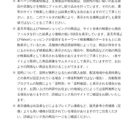
本ページの検索情報は、互換製品や類似製品、信頼性の低い疑いのある製
品や店舗などを独自にフィルタし絞り込みを行っています。そのため、通
常のサイトで検索した場合とは結果が異なる合がありますのでご了承くだ
さい。また、このフィルタの結果により、表示される価格は必ずしも最安
値ではないことをご了承ください。
楽天市場およびYahoo!ショッピングの商品は、サイト全体の検索から独自
フィルタを行った結果より価格の低い3項目を表示しています。楽天市場よ
びYahoo!ショッピングが提供するキーワード検索機能のデータをもとに自
動表示しているため、店舗側の商品登録情報によっては、商品が存在する
にもかかわらず検索結果に表示されない場合や、類似商品などの他の商品
が検索結果として表示される場合がありますのでご了承ください。（各サ
イトより取得した商品画像をサムネイルとして表示していますので、おお
よその関係ない商品を見分けることができます。）
送料について、送料が無料となるための購入金額、配送地域や会員特典な
どの条件が設定されている場合（一律送料無料ではない場合）、自動取得
プログラムの制限により「送料別」や「送料確認」と表示される場合があ
ります。お買い上げの内容やお住まいの地域などによっては送料無料とな
る場合がありますので、詳細はリンク先のサイトでご確認をお願いいたし
ます。
表示価格は出品者などによるプレミアム価格など、販売参考小売価格（定
価）よりも高い価格が設定されている場合がありますのでご注意くださ
い。詳細はリンク先の商品ページをご確認ください。