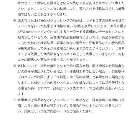
常のサイトで検索した場合とは結果が異なる合がありますのでご了承くだ
さい。また、このフィルタの結果により、表示される価格は必ずしも最安
値ではないことをご了承ください。
楽天市場およびYahoo!ショッピングの商品は、サイト全体の検索から独自
フィルタを行った結果より価格の低い3項目を表示しています。楽天市場よ
びYahoo!ショッピングが提供するキーワード検索機能のデータをもとに自
動表示しているため、店舗側の商品登録情報によっては、商品が存在する
にもかかわらず検索結果に表示されない場合や、類似商品などの他の商品
が検索結果として表示される場合がありますのでご了承ください。（各サ
イトより取得した商品画像をサムネイルとして表示していますので、おお
よその関係ない商品を見分けることができます。）
送料について、送料が無料となるための購入金額、配送地域や会員特典な
どの条件が設定されている場合（一律送料無料ではない場合）、自動取得
プログラムの制限により「送料別」や「送料確認」と表示される場合があ
ります。お買い上げの内容やお住まいの地域などによっては送料無料とな
る場合がありますので、詳細はリンク先のサイトでご確認をお願いいたし
ます。
表示価格は出品者などによるプレミアム価格など、販売参考小売価格（定
価）よりも高い価格が設定されている場合がありますのでご注意くださ
い。詳細はリンク先の商品ページをご確認ください。