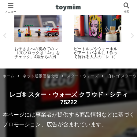
メニュー
検索
ビートルズやウォーホル
「レゴ(R)フェスティバル
レ
がアートパネルに！作っ
in Marunouchi 2026」イベ
表
て飾れる大人の「レゴ(R)
ントが丸の内エリアで開
化
アート」新登場
催！7月31日～8月23日
ホーム
ネット通販価格比較
スター・ウォーズ
レゴ スターウ
レゴ® スター・ウォーズ クラウド・シティ
75222
本ページには事業者が提供する商品情報などに基づく
プロモーション、広告が含まれています。