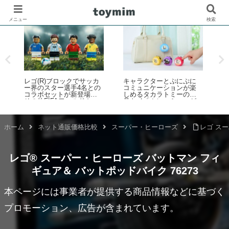
メニュー
検索
の
レゴ(R)ブロックでサッカ
キャラクターとぷにぷに
「
ー界のスター選手4名との
コミュニケーションが楽
i
コラボセットが新登場！
しめるタカラトミーの液
その他FIFAワールドカッ
晶トイ「ぷにコミュ」が
催
プ公式エンブレムなども
2026年6月下旬発売！第1
発売【予約開始・2026年5
弾はサンリオキャラクタ
月・6月発売】
ーズを「ぷにるんず」化
ホーム
ネット通販価格比較
スーパー・ヒーローズ
レゴ スー
レゴ® スーパー・ヒーローズ バットマン フィ
ギュア＆ バットポッドバイク 76273
本ページには事業者が提供する商品情報などに基づく
プロモーション、広告が含まれています。