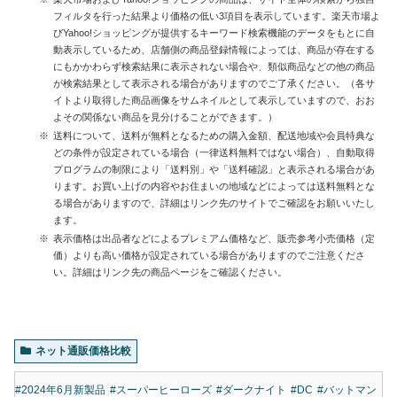
フィルタを行った結果より価格の低い3項目を表示しています。楽天市場よ
びYahoo!ショッピングが提供するキーワード検索機能のデータをもとに自
動表示しているため、店舗側の商品登録情報によっては、商品が存在する
にもかかわらず検索結果に表示されない場合や、類似商品などの他の商品
が検索結果として表示される場合がありますのでご了承ください。（各サ
イトより取得した商品画像をサムネイルとして表示していますので、おお
よその関係ない商品を見分けることができます。）
送料について、送料が無料となるための購入金額、配送地域や会員特典な
どの条件が設定されている場合（一律送料無料ではない場合）、自動取得
プログラムの制限により「送料別」や「送料確認」と表示される場合があ
ります。お買い上げの内容やお住まいの地域などによっては送料無料とな
る場合がありますので、詳細はリンク先のサイトでご確認をお願いいたし
ます。
表示価格は出品者などによるプレミアム価格など、販売参考小売価格（定
価）よりも高い価格が設定されている場合がありますのでご注意くださ
い。詳細はリンク先の商品ページをご確認ください。
ネット通販価格比較
#2024年6月新製品
#スーパーヒーローズ
#ダークナイト
#DC
#バットマン