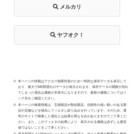
メルカリ
ヤフオク！
本ページの情報はアクセス制限対策のため一時的な保存データを表示して
おり、最大で6時間遅れのデータが表示されます。保存データの期限が切れ
てしまった場合は価格が非表示になりますので、最新の価格についてはリ
ンク先をご確認ください。
本ページの検索情報は、互換製品や類似製品、信頼性の低い疑いのある製
品や店舗などを独自にフィルタし絞り込みを行っています。そのため、通
常のサイトで検索した場合とは結果が異なる合がありますのでご了承くだ
さい。また、このフィルタの結果により、表示される価格は必ずしも最安
値ではないことをご了承ください。
楽天市場およびYahoo!ショッピングの商品は、サイト全体の検索から独自