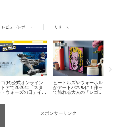
レビュー/レポート
リリース
グッズ・雑貨
ニュース
新製品
壁などに貼ってレゴ(R)
「シルバニアファミリ
「たま
ブロックが付けられる互
ー」くじがファミリーマ
ズ「Tama
換テープ「ブロッテ」レ
ートで2026年夏に登
Parad
ビュー
場！「シルバニアファミ
ラダイス
リー キラキラくじ ～ハ
月12日
ッピースイーツ～」6月
作4倍超
27日発売開始
スポンサーリンク