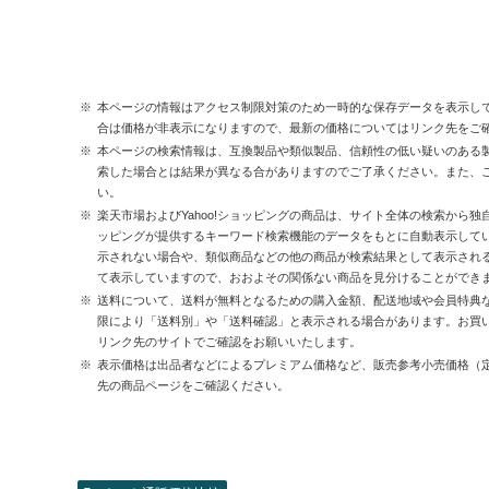
本ページの情報はアクセス制限対策のため一時的な保存データを表示し
合は価格が非表示になりますので、最新の価格についてはリンク先をご
本ページの検索情報は、互換製品や類似製品、信頼性の低い疑いのある
索した場合とは結果が異なる合がありますのでご了承ください。また、
い。
楽天市場およびYahoo!ショッピングの商品は、サイト全体の検索から独
ッピングが提供するキーワード検索機能のデータをもとに自動表示して
示されない場合や、類似商品などの他の商品が検索結果として表示され
て表示していますので、おおよその関係ない商品を見分けることができ
送料について、送料が無料となるための購入金額、配送地域や会員特典
限により「送料別」や「送料確認」と表示される場合があります。お買
リンク先のサイトでご確認をお願いいたします。
表示価格は出品者などによるプレミアム価格など、販売参考小売価格（
先の商品ページをご確認ください。