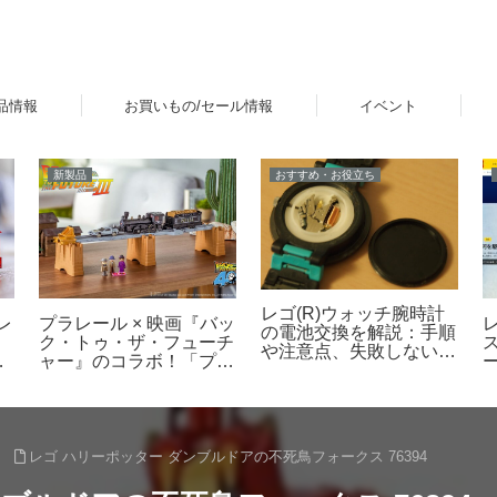
品情報
お買いもの/セール情報
イベント
イベント
レビュー
に
「レゴ(R)フェスティバ
レゴ(R)マリオ：マリオ
楽
ル in Marunouchi 2026」
の表情やリアクションの
液
イベントが丸の内エリア
変化を確認してみた
が
で開催！7月31日～8月
第
23日
ク
」
レゴ ハリーポッター ダンブルドアの不死鳥フォークス 76394