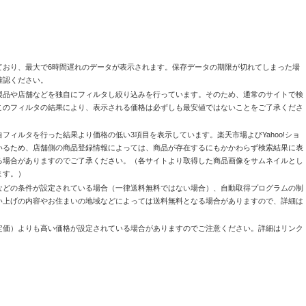
ており、最大で6時間遅れのデータが表示されます。保存データの期限が切れてしまった場
確認ください。
製品や店舗などを独自にフィルタし絞り込みを行っています。そのため、通常のサイトで検
このフィルタの結果により、表示される価格は必ずしも最安値ではないことをご了承くださ
自フィルタを行った結果より価格の低い3項目を表示しています。楽天市場よびYahoo!ショ
いるため、店舗側の商品登録情報によっては、商品が存在するにもかかわらず検索結果に表
る場合がありますのでご了承ください。（各サイトより取得した商品画像をサムネイルとし
ます。）
などの条件が設定されている場合（一律送料無料ではない場合）、自動取得プログラムの制
い上げの内容やお住まいの地域などによっては送料無料となる場合がありますので、詳細は
定価）よりも高い価格が設定されている場合がありますのでご注意ください。詳細はリンク