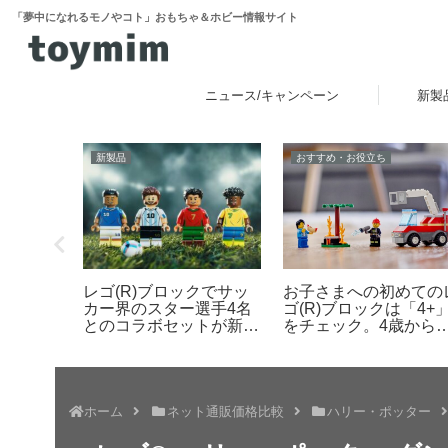
「夢中になれるモノやコト」おもちゃ＆ホビー情報サイト
ニュース/キャンペーン
新製
レビュー
ニュース
キャラクターとぷにぷ
ォーホル
レゴ(R)ミニフィギュア
コミュニケーションが
に！作っ
（ミニフィグ）の足の長
しめるタカラトミーの
「レゴ
さや特徴 比較レビュー
晶トイ「ぷにコミュ」
登場
2026年6月下旬発売！
1弾はサンリオキャラ
ターズを「ぷにるんず
化
ホーム
ネット通販価格比較
ハリー・ポッター