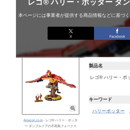
レゴ® ハリー・ポッター ダン
本ページには事業者が提供する商品情報などに基づく
X
Facebook
製品名
レゴ® ハリー・ポッ
キーワード
ハリーポッター
Amazon.co.jp
- レゴ® ハリー・ポッタ
ー ダンブルドアの不死鳥フォークス