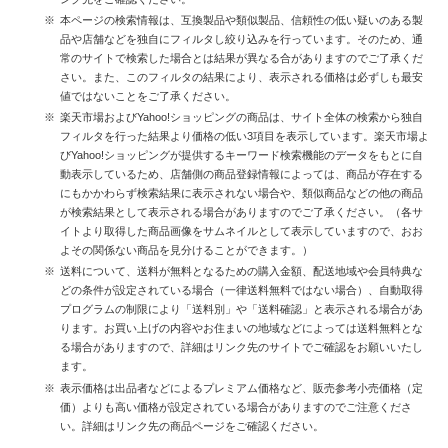
本ページの検索情報は、互換製品や類似製品、信頼性の低い疑いのある製
品や店舗などを独自にフィルタし絞り込みを行っています。そのため、通
常のサイトで検索した場合とは結果が異なる合がありますのでご了承くだ
さい。また、このフィルタの結果により、表示される価格は必ずしも最安
値ではないことをご了承ください。
楽天市場およびYahoo!ショッピングの商品は、サイト全体の検索から独自
フィルタを行った結果より価格の低い3項目を表示しています。楽天市場よ
びYahoo!ショッピングが提供するキーワード検索機能のデータをもとに自
動表示しているため、店舗側の商品登録情報によっては、商品が存在する
にもかかわらず検索結果に表示されない場合や、類似商品などの他の商品
が検索結果として表示される場合がありますのでご了承ください。（各サ
イトより取得した商品画像をサムネイルとして表示していますので、おお
よその関係ない商品を見分けることができます。）
送料について、送料が無料となるための購入金額、配送地域や会員特典な
どの条件が設定されている場合（一律送料無料ではない場合）、自動取得
プログラムの制限により「送料別」や「送料確認」と表示される場合があ
ります。お買い上げの内容やお住まいの地域などによっては送料無料とな
る場合がありますので、詳細はリンク先のサイトでご確認をお願いいたし
ます。
表示価格は出品者などによるプレミアム価格など、販売参考小売価格（定
価）よりも高い価格が設定されている場合がありますのでご注意くださ
い。詳細はリンク先の商品ページをご確認ください。