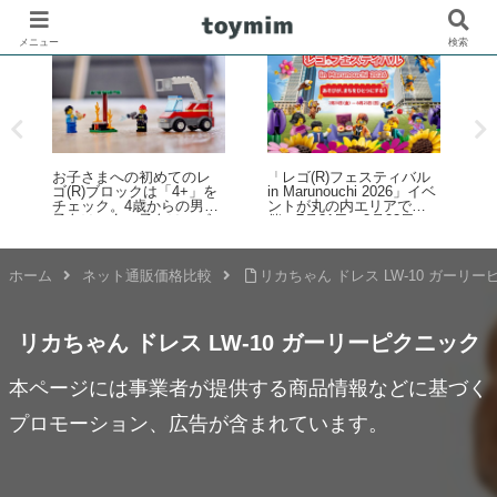
メニュー
検索
お子さまへの初めてのレ
「レゴ(R)フェスティバル
ゴ(R)ブロックは「4+」を
in Marunouchi 2026」イベ
チェック。4歳からの男の
ントが丸の内エリアで開
子向け、女の子向けレゴ
催！7月31日～8月23日
2
(R)製品のご紹介
ホーム
ネット通販価格比較
リカちゃん ドレス LW-10 ガーリ
リカちゃん ドレス LW-10 ガーリーピクニック
本ページには事業者が提供する商品情報などに基づく
プロモーション、広告が含まれています。