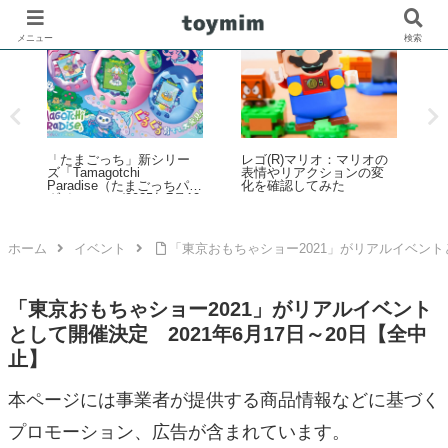
メニュー
検索
「たまごっち」新シリー
レゴ(R)マリオ：マリオの
ズ「Tamagotchi
表情やリアクションの変
Paradise（たまごっちパラ
化を確認してみた
て
ダイス）」が2025年7月12
日発売！予約数が前作4倍
超えの大好評
ホーム
イベント
「東京おもちゃショー2021」がリアルイベントと
「東京おもちゃショー2021」がリアルイベント
として開催決定 2021年6月17日～20日【全中
止】
本ページには事業者が提供する商品情報などに基づく
プロモーション、広告が含まれています。