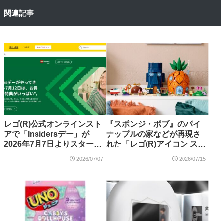
関連記事
レゴ(R)公式オンラインスト
『スポンジ・ボブ』のパイ
アで「Insidersデー」が
ナップルの家などが再現さ
2026年7月7日よりスター
れた「レゴ(R)アイコン スポ
ト！購入特典「シーサーペ
ンジ・ボブ：ビキニタウン
2026/07/07
2026/07/15
ント（40912）」など
（11386）」が2026年9月新
登場【予約開始】