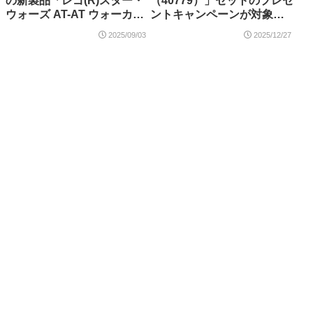
の新製品「レゴ(R)スター・
（40779）」セットのプレゼ
ウォーズ AT-AT ウォーカー
ントキャンペーンが対象店
ジンジャーブレッド
舗にて開催！
2025/09/03
2025/12/27
40806」が登場！