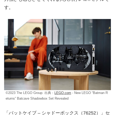
す。
©2023 The LEGO Group. 出典：
LEGO.com
- New LEGO “Batman R
eturns” Batcave Shadowbox Set Revealed
「バットケイブ – シャドーボックス（76252）」セ