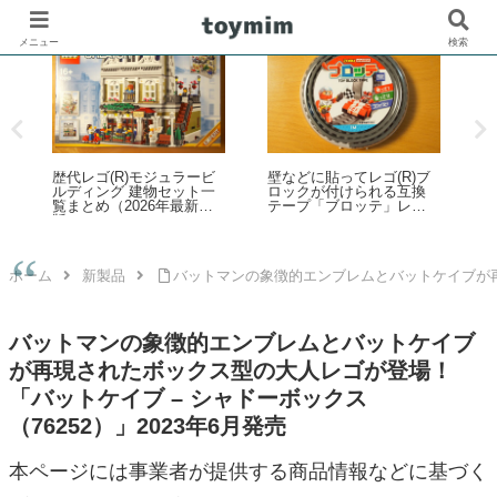
メニュー
検索
ブ
レゴ(R)ブロックはずしの
レゴ(R)マリオ：いろいろ
レ
使い方
な色のブロックでマリオ
の反応を確認してみた
ホーム
新製品
バットマンの象徴的エンブレムとバットケイブが再現
バットマンの象徴的エンブレムとバットケイブ
が再現されたボックス型の大人レゴが登場！
「バットケイブ – シャドーボックス
（76252）」2023年6月発売
本ページには事業者が提供する商品情報などに基づく