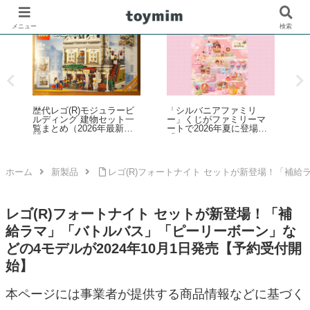
メニュー
検索
カ
レ
歴代レゴ(R)モジュラービ
「シルバニアファミリ
の
ト
ルディング 建物セット一
ー」くじがファミリーマ
覧まとめ（2026年最新
ートで2026年夏に登場！
版）
「シルバニアファミリー
キラキラくじ ～ハッピー
5
ト
スイーツ～」6月27日発売
1
開始
ホーム
新製品
レゴ(R)フォートナイト セットが新登場！「補給
レゴ(R)フォートナイト セットが新登場！「補
給ラマ」「バトルバス」「ピーリーボーン」な
どの4モデルが2024年10月1日発売【予約受付開
始】
本ページには事業者が提供する商品情報などに基づく