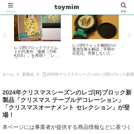
メニュー
検索
チ腕時計の
ビートルズやウォーホル
「シルバニアファミリ
：手順や
がアートパネルに！作っ
ー」くじがファミリーマ
ないため
て飾れる大人の「レゴ(R)
ートで2026年夏に登場！
アート」新登場
「シルバニアファミリー
キラキラくじ ～ハッピー
スイーツ～」6月27日発売
開始
ホーム
新製品
2024年クリスマスシーズンのレゴ(R)ブロック
2024年クリスマスシーズンのレゴ(R)ブロック新
製品「クリスマス テーブルデコレーション」
「クリスマスオーナメント セレクション」が登
場！
本ページには事業者が提供する商品情報などに基づく