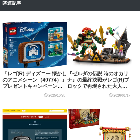
関連記事
「レゴ(R) ディズニー 懐かし
『ゼルダの伝説 時のオカリ
のアニメシーン（40774）」
ナ』の最終決戦がレゴ(R)ブ
プレゼントキャンペーンが
ロックで再現された大人向
対象店舗にて開催中！10月
けモデル(77093)が新たに登
2025/10/28
2026/01/17
28日～
場！2026年3月発売・予約開
始