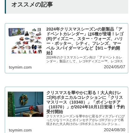
オススメの記事
2024年クリスマスシーズンの新製品「ア
ドベントカレンダー」は6種が登場！レゴ
(R)ディズニー、スター・ウォーズ、ハリ
ー・ポッター、シティ、フレンズ、マー
ベル スパイダーマンなど【9/1～予約開
始】
2024年のクリスマスシーズン向け「アドベントカレ
ンダー」製品として、レゴ®ディズニー™、レゴ®ス
ター・ウォーズ™、レゴ®ハリー・ポッター、...
2024/05/07
toymim.com
クリスマスを華やかに彩る！大人向けレ
ゴ(R)ボタニカルコレクションに「クリス
マスリース（10340）」「ポインセチア
（10370）」が2024年10月1日登場！予約
受付開始
クリスマスシーズンを華やかに彩るディスプレイにぴ
ったりなリースとポインセチアがレゴ®ブロックで再
現された大人向けのレゴ®ボタニカルコレクショ...
2024/08/30
toymim.com