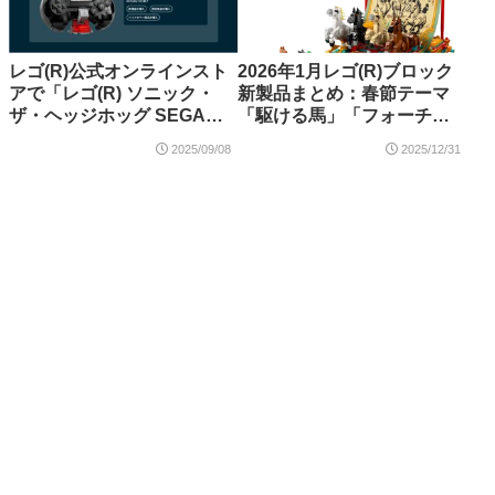
スポンサーリンク
レゴ(R)公式オンラインスト
2026年1月レゴ(R)ブロック
アで「レゴ(R) ソニック・
新製品まとめ：春節テーマ
ザ・ヘッジホッグ SEGA
「駆ける馬」「フォーチュ
Genesis
ンファイアクラッカー」、
2025/09/08
2025/12/31
Controller（40769）」のプ
「福の神」、モジュラービ
レゼントキャンペーンが9月
ルディングコレクション
8日よりスタート！
「ショッピングストリー
ト」、ボタニカルコレクシ
ョン、桜のある日本の風
景、ストレンジャー・シン
グス、パリ - 愛の都など