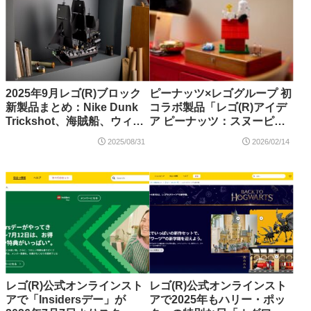
2025年9月レゴ(R)ブロック
ピーナッツ×レゴグループ 初
新製品まとめ：Nike Dunk
コラボ製品「レゴ(R)アイデ
Trickshot、海賊船、ウィリ
ア ピーナッツ：スヌーピー
ー・ウォンカとチョコレー
の犬小屋（21368）」が新登
2025/08/31
2026/02/14
ト工場、アドベントカレン
場【2月14日予約開始・6月1
ダ（先行）ー、ウィキッ
日発売】
ド、ウォーリー＆イヴ、ア
ーカム・アサイラムなど
レゴ(R)公式オンラインスト
レゴ(R)公式オンラインスト
アで「Insidersデー」が
アで2025年もハリー・ポッ