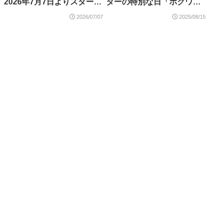
2026年7月7日よりスター
ターの特別な日「ホグワー
ト！購入特典「シーサーペ
ツの新学期」が開催！ホグ
2026/07/07
2025/08/15
ント（40912）」など
ズミード村の看板やミニセ
ットなどの購入特典キャン
ペーンが開催 9月1日～7日