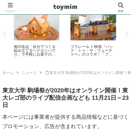
メニュー
検索
無印良品「自分でつくる
プラレール × 映画『バッ
レ
組み立てるヘクセンハウ
ク・トゥ・ザ・フューチ
ス」で手軽にお菓子の家
ャー』のコラボ！「プラ
作りレビュー
レール バック・トゥ・
ザ・フューチャー PART3
蒸気機関車131号＆タイム
マシン」2025年10月新登
ホーム
ニュース
東京大学 駒場祭が2020年はオンライン開催！東
場！
東京大学 駒場祭が2020年はオンライン開催！東
大レゴ部のライブ配信企画なども 11月21日～23
日
本ページには事業者が提供する商品情報などに基づく
プロモーション、広告が含まれています。